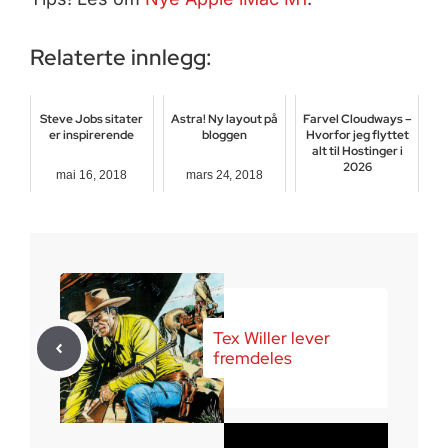
Relaterte innlegg:
Steve Jobs sitater
Astra! Ny layout på
Farvel Cloudways –
er inspirerende
bloggen
Hvorfor jeg flyttet
alt til Hostinger i
2026
mai 16, 2018
mars 24, 2018
februar 19, 2026
Tex Willer lever
fremdeles