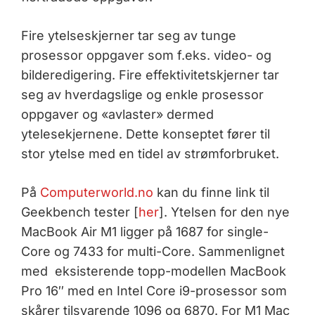
Fire ytelseskjerner tar seg av tunge
prosessor oppgaver som f.eks. video- og
bilderedigering. Fire effek­tivitetskjerner tar
seg av hverdagslige og enkle prosessor
oppgaver og «avlaster» dermed
ytelesekjernene. Dette konseptet fører til
stor ytelse med en tidel av strømforbruket.
På
Computerworld.no
kan du finne link til
Geekbench tester [
her
]. Ytelsen for den nye
MacBook Air M1 ligger på 1687 for single-
Core og 7433 for multi-Core. Sammenlignet
med eksisterende topp-modellen MacBook
Pro 16″ med en Intel Core i9-prosessor som
skårer tilsvarende 1096 og 6870. For M1 Mac