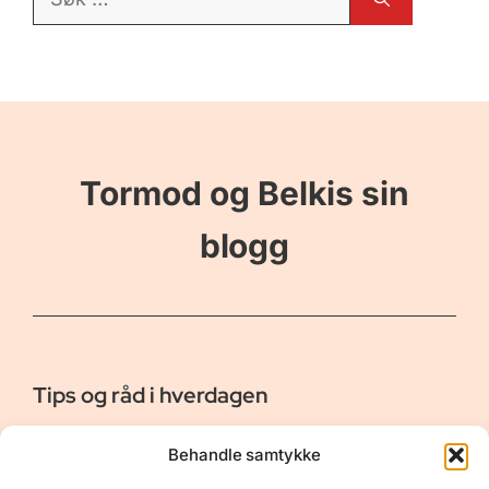
etter:
Tormod og Belkis sin
blogg
Tips og råd i hverdagen
Er vår bloggside hvor vi ønsker å dele våre opplevelser og
Behandle samtykke
gi deg råd og tips innen reiser, hotell - og restauranter,