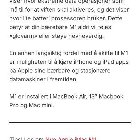
viser hvor ekstreme data operasjoner som
må til for at viften skal aktiveres, og det viser
hvor lite batteri prosessoren bruker. Dette
betyr at din bærebare M1 aldri vil føles
«glovarm» eller støye nevneverdig.
En annen langsiktig fordel med å skifte til M1
er muligheten til å kjøre iPhone og iPad apps
på Apple sine bærbare og stasjonære
datamaskiner i fremtiden.
M1 er installert i MacBook Air, 13″ Macbook
Pro og Mac mini.
Tips! Les om
Nye Apple iMac M1
.