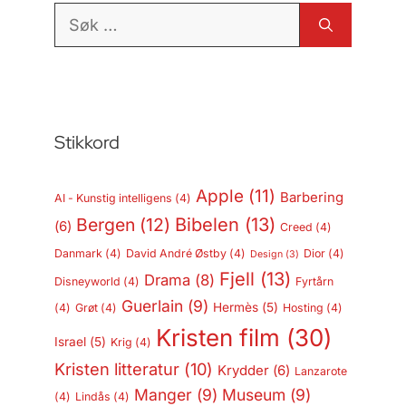
Søk
etter:
Stikkord
Apple
(11)
Barbering
AI - Kunstig intelligens
(4)
Bergen
(12)
Bibelen
(13)
(6)
Creed
(4)
Danmark
(4)
David André Østby
(4)
Dior
(4)
Design
(3)
Fjell
(13)
Drama
(8)
Disneyworld
(4)
Fyrtårn
Guerlain
(9)
Hermès
(5)
(4)
Grøt
(4)
Hosting
(4)
Kristen film
(30)
Israel
(5)
Krig
(4)
Kristen litteratur
(10)
Krydder
(6)
Lanzarote
Manger
(9)
Museum
(9)
(4)
Lindås
(4)