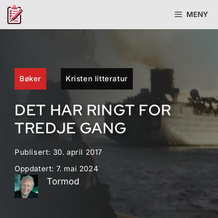
Hopp
MENY
til
innhold
Bøker
Kristen litteratur
DET HAR RINGT FOR
TREDJE GANG
Publisert:
30. april 2017
Oppdatert:
7. mai 2024
Tormod