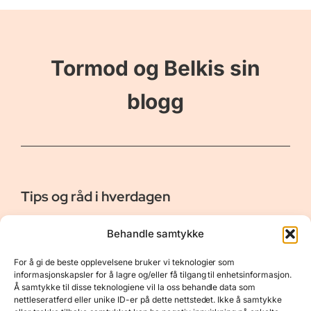
Tormod og Belkis sin
blogg
Tips og råd i hverdagen
Er vår bloggside hvor vi ønsker å dele våre opplevelser og
Behandle samtykke
gi deg råd og tips innen reiser, hotell - og restauranter,
naturopplevelser, personlig pleie, data, film og bøker m.m.
For å gi de beste opplevelsene bruker vi teknologier som
Nyttige Linker
Resurser
informasjonskapsler for å lagre og/eller få tilgang til enhetsinformasjon.
Å samtykke til disse teknologiene vil la oss behandle data som
Om oss
Personvernerklæring
nettleseratferd eller unike ID-er på dette nettstedet. Ikke å samtykke