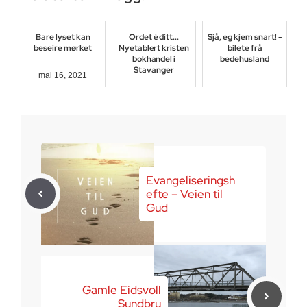
Bare lyset kan
Ordet è ditt...
Sjå, eg kjem snart! -
beseire mørket
Nyetablert kristen
bilete frå
bokhandel i
bedehusland
Stavanger
mai 16, 2021
juni 22, 2020
mai 9, 2018
Evangeliseringsh
efte – Veien til
Gud
Gamle Eidsvoll
Sundbru