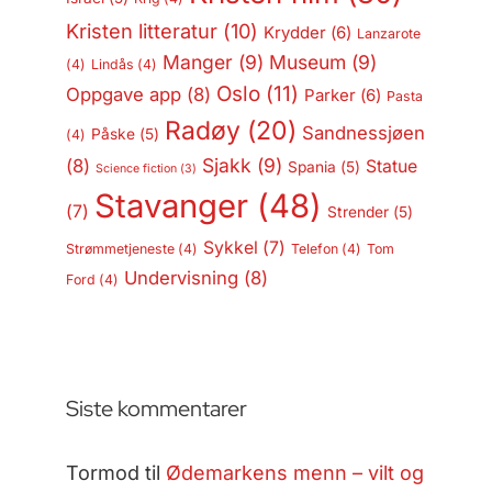
Kristen litteratur
(10)
Krydder
(6)
Lanzarote
Manger
(9)
Museum
(9)
(4)
Lindås
(4)
Oslo
(11)
Oppgave app
(8)
Parker
(6)
Pasta
Radøy
(20)
Sandnessjøen
Påske
(5)
(4)
Sjakk
(9)
(8)
Statue
Spania
(5)
Science fiction
(3)
Stavanger
(48)
(7)
Strender
(5)
Sykkel
(7)
Strømmetjeneste
(4)
Telefon
(4)
Tom
Undervisning
(8)
Ford
(4)
Siste kommentarer
Tormod
til
Ødemarkens menn – vilt og