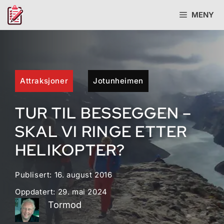
Hopp
MENY
til
innhold
Attraksjoner
Jotunheimen
TUR TIL BESSEGGEN –
SKAL VI RINGE ETTER
HELIKOPTER?
Publisert:
16. august 2016
Oppdatert:
29. mai 2024
Tormod