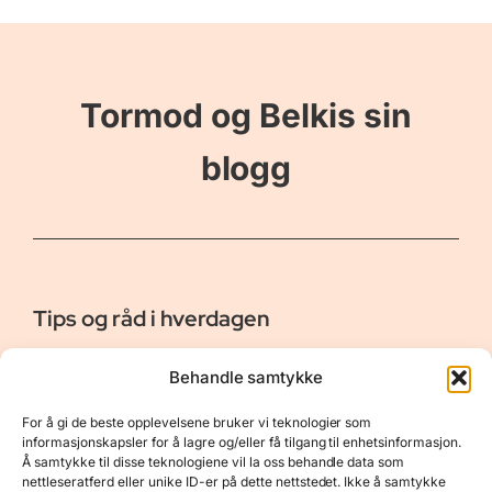
Tormod og Belkis sin
blogg
Tips og råd i hverdagen
Er vår bloggside hvor vi ønsker å dele våre opplevelser og
Behandle samtykke
gi deg råd og tips innen reiser, hotell - og restauranter,
naturopplevelser, personlig pleie, data, film og bøker m.m.
For å gi de beste opplevelsene bruker vi teknologier som
Nyttige Linker
Resurser
informasjonskapsler for å lagre og/eller få tilgang til enhetsinformasjon.
Å samtykke til disse teknologiene vil la oss behandle data som
Om oss
Personvernerklæring
nettleseratferd eller unike ID-er på dette nettstedet. Ikke å samtykke