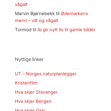
vågalt
Marvin Bjørnebekk
til
Ødemarkens
menn – vilt og vågalt
Tormod
til
AI gir nytt liv til gamle bilder
Nyttige linker
UT – Norges naturplanlegger
Kristenfilm
Hva skjer Stavanger
Hva skjer Bergen
Hva skjer Oslo