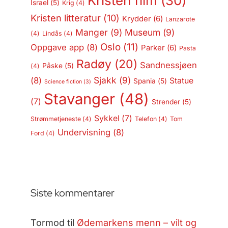
Kristen film
(30)
Israel
(5)
Krig
(4)
Kristen litteratur
(10)
Krydder
(6)
Lanzarote
Manger
(9)
Museum
(9)
(4)
Lindås
(4)
Oslo
(11)
Oppgave app
(8)
Parker
(6)
Pasta
Radøy
(20)
Sandnessjøen
Påske
(5)
(4)
Sjakk
(9)
(8)
Statue
Spania
(5)
Science fiction
(3)
Stavanger
(48)
(7)
Strender
(5)
Sykkel
(7)
Strømmetjeneste
(4)
Telefon
(4)
Tom
Undervisning
(8)
Ford
(4)
Siste kommentarer
Tormod
til
Ødemarkens menn – vilt og