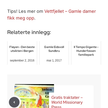
Tips! Les mer om
Vettfjellet – Gamle damer
fikk meg opp
.
Relaterte innlegg:
Fløyen - Den beste
Gamle Eidsvoll
Il Tempo Gigante -
utsikten i Bergen
Sundbru
Hunderfossen
familiepark
september 2, 2016
mai 1, 2017
mars 9, 2018
Gratis traktater –
World Missionary
Press