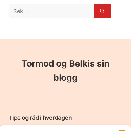
Søk
etter:
Tormod og Belkis sin
blogg
Tips og råd i hverdagen
Er vår bloggside hvor vi ønsker å dele våre opplevelser og