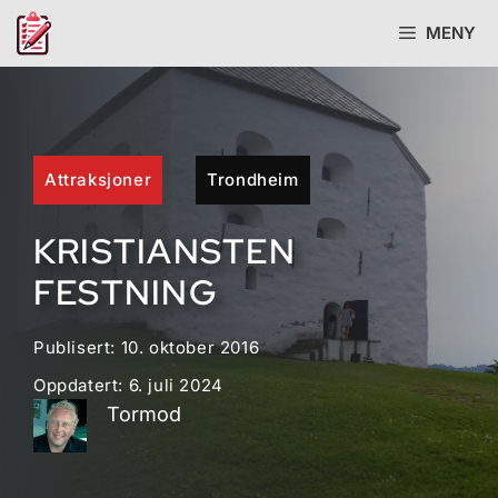
Hopp
MENY
til
innhold
Attraksjoner
Trondheim
KRISTIANSTEN
FESTNING
Publisert:
10. oktober 2016
Oppdatert:
6. juli 2024
Tormod