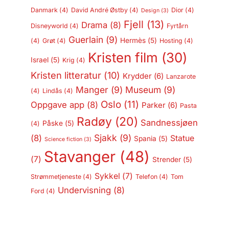
Danmark
(4)
David André Østby
(4)
Dior
(4)
Design
(3)
Fjell
(13)
Drama
(8)
Disneyworld
(4)
Fyrtårn
Guerlain
(9)
Hermès
(5)
(4)
Grøt
(4)
Hosting
(4)
Kristen film
(30)
Israel
(5)
Krig
(4)
Kristen litteratur
(10)
Krydder
(6)
Lanzarote
Manger
(9)
Museum
(9)
(4)
Lindås
(4)
Oslo
(11)
Oppgave app
(8)
Parker
(6)
Pasta
Radøy
(20)
Sandnessjøen
Påske
(5)
(4)
Sjakk
(9)
(8)
Statue
Spania
(5)
Science fiction
(3)
Stavanger
(48)
(7)
Strender
(5)
Sykkel
(7)
Strømmetjeneste
(4)
Telefon
(4)
Tom
Undervisning
(8)
Ford
(4)