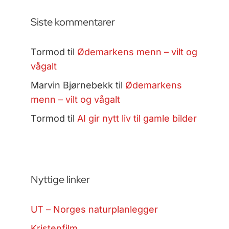
Siste kommentarer
Tormod
til
Ødemarkens menn – vilt og
vågalt
Marvin Bjørnebekk
til
Ødemarkens
menn – vilt og vågalt
Tormod
til
AI gir nytt liv til gamle bilder
Nyttige linker
UT – Norges naturplanlegger
Kristenfilm