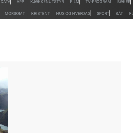
DATA
APP
KJØKKENUTSTYR
FILM
TV-PROGRAM
BØKER
MORSOMT
KRISTENT
HUS OG HVERDAG
SPORT
BÅT
F