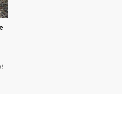
ge
n!