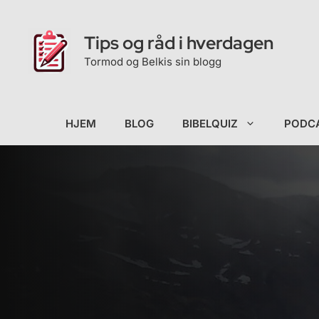
Hopp
til
Tips og råd i hverdagen
innhold
Tormod og Belkis sin blogg
HJEM
BLOG
BIBELQUIZ
PODC