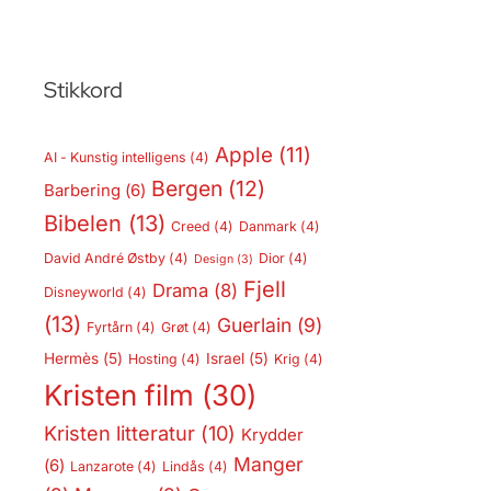
Stikkord
Apple
(11)
AI - Kunstig intelligens
(4)
Bergen
(12)
Barbering
(6)
Bibelen
(13)
Creed
(4)
Danmark
(4)
David André Østby
(4)
Dior
(4)
Design
(3)
Fjell
Drama
(8)
Disneyworld
(4)
(13)
Guerlain
(9)
Fyrtårn
(4)
Grøt
(4)
Hermès
(5)
Israel
(5)
Hosting
(4)
Krig
(4)
Kristen film
(30)
Kristen litteratur
(10)
Krydder
Manger
(6)
Lanzarote
(4)
Lindås
(4)