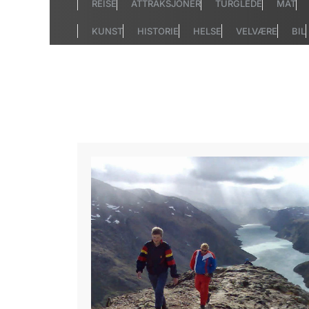
REISE
ATTRAKSJONER
TURGLEDE
MAT
KUNST
HISTORIE
HELSE
VELVÆRE
BIL