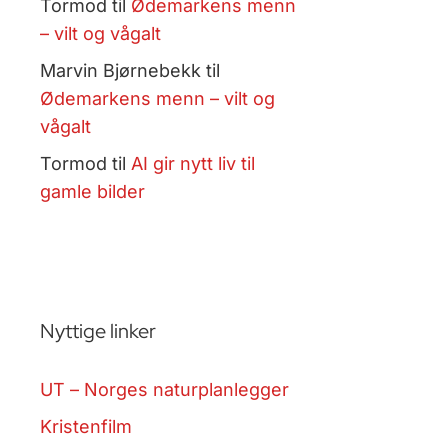
Tormod
til
Ødemarkens menn
– vilt og vågalt
Marvin Bjørnebekk
til
Ødemarkens menn – vilt og
vågalt
Tormod
til
AI gir nytt liv til
gamle bilder
Nyttige linker
UT – Norges naturplanlegger
Kristenfilm