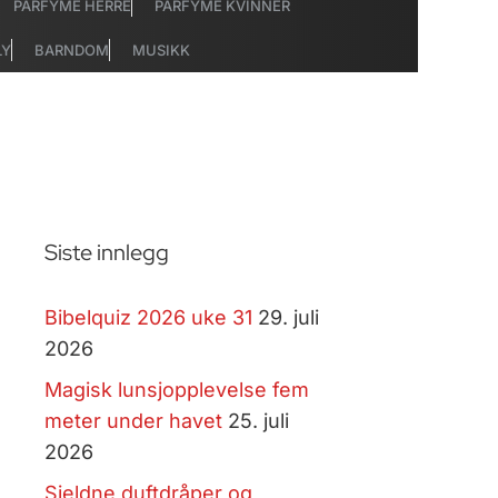
PARFYME HERRE
PARFYME KVINNER
LY
BARNDOM
MUSIKK
Siste innlegg
Bibelquiz 2026 uke 31
29. juli
2026
Magisk lunsjopplevelse fem
meter under havet
25. juli
2026
Sjeldne duftdråper og