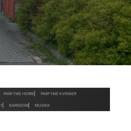
PARFYME HERRE
PARFYME KVINNER
LY
BARNDOM
MUSIKK