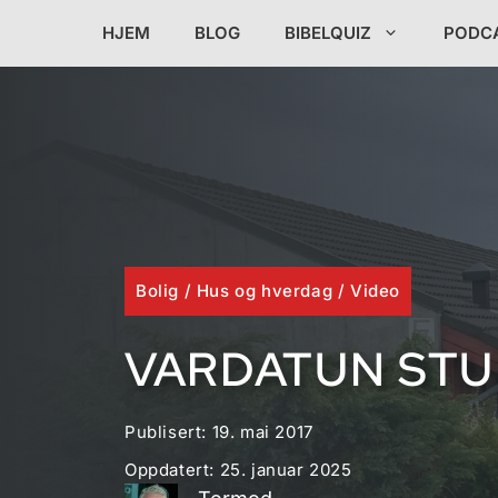
Hopp
HJEM
BLOG
BIBELQUIZ
PODC
til
innhold
Bolig
/
Hus og hverdag
/
Video
VARDATUN STU
Publisert:
19. mai 2017
Oppdatert:
25. januar 2025