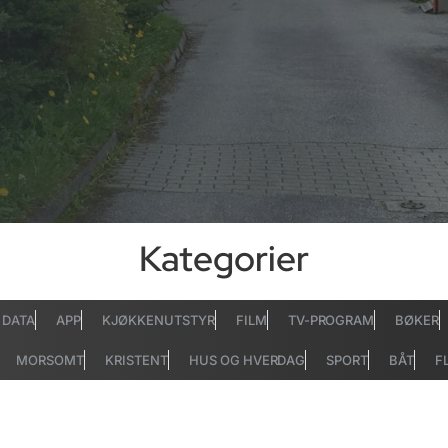
Kategorier
DATA
APP
KJØKKENUTSTYR
FILM
TV-PROGRAM
BØKER
MORSOMT
KRISTENT
HUS OG HVERDAG
SPORT
BÅT
F