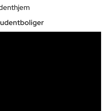
udenthjem
tudentboliger