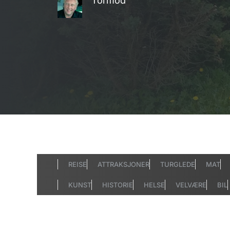
Tormod
REISE
ATTRAKSJONER
TURGLEDE
MAT
KUNST
HISTORIE
HELSE
VELVÆRE
BIL