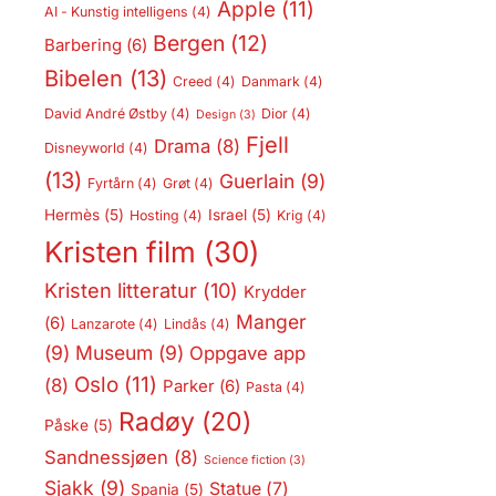
Apple
(11)
AI - Kunstig intelligens
(4)
Bergen
(12)
Barbering
(6)
Bibelen
(13)
Creed
(4)
Danmark
(4)
David André Østby
(4)
Dior
(4)
Design
(3)
Fjell
Drama
(8)
Disneyworld
(4)
(13)
Guerlain
(9)
Fyrtårn
(4)
Grøt
(4)
Hermès
(5)
Israel
(5)
Hosting
(4)
Krig
(4)
Kristen film
(30)
Kristen litteratur
(10)
Krydder
Manger
(6)
Lanzarote
(4)
Lindås
(4)
(9)
Museum
(9)
Oppgave app
Oslo
(11)
(8)
Parker
(6)
Pasta
(4)
Radøy
(20)
Påske
(5)
Sandnessjøen
(8)
Science fiction
(3)
Sjakk
(9)
Statue
(7)
Spania
(5)