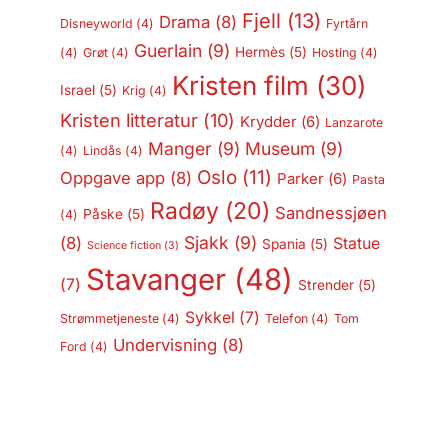
Fjell
(13)
Drama
(8)
Disneyworld
(4)
Fyrtårn
Guerlain
(9)
Hermès
(5)
(4)
Grøt
(4)
Hosting
(4)
Kristen film
(30)
Israel
(5)
Krig
(4)
Kristen litteratur
(10)
Krydder
(6)
Lanzarote
Manger
(9)
Museum
(9)
(4)
Lindås
(4)
Oslo
(11)
Oppgave app
(8)
Parker
(6)
Pasta
Radøy
(20)
Sandnessjøen
Påske
(5)
(4)
Sjakk
(9)
(8)
Statue
Spania
(5)
Science fiction
(3)
Stavanger
(48)
(7)
Strender
(5)
Sykkel
(7)
Strømmetjeneste
(4)
Telefon
(4)
Tom
Undervisning
(8)
Ford
(4)