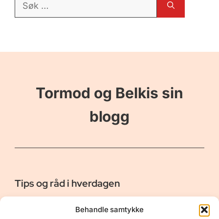
etter:
Tormod og Belkis sin
blogg
Tips og råd i hverdagen
Er vår bloggside hvor vi ønsker å dele våre opplevelser og
Behandle samtykke
gi deg råd og tips innen reiser, hotell - og restauranter,