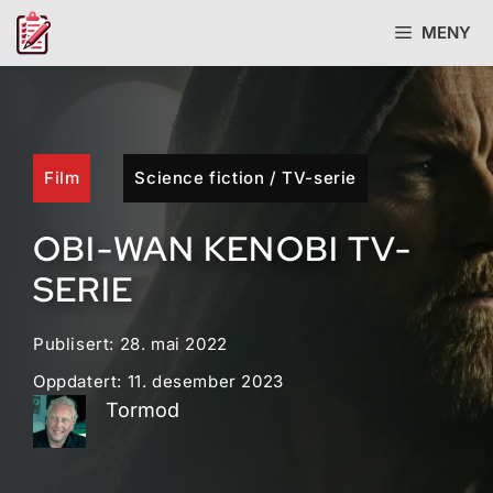
Hopp
MENY
til
innhold
Film
Science fiction
/
TV-serie
OBI-WAN KENOBI TV-
SERIE
Publisert:
28. mai 2022
Oppdatert:
11. desember 2023
Tormod