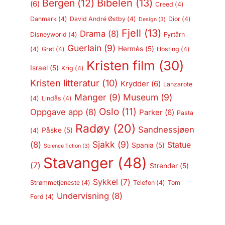
Bergen
(12)
Bibelen
(13)
(6)
Creed
(4)
Danmark
(4)
David André Østby
(4)
Dior
(4)
Design
(3)
Fjell
(13)
Drama
(8)
Disneyworld
(4)
Fyrtårn
Guerlain
(9)
Hermès
(5)
(4)
Grøt
(4)
Hosting
(4)
Kristen film
(30)
Israel
(5)
Krig
(4)
Kristen litteratur
(10)
Krydder
(6)
Lanzarote
Manger
(9)
Museum
(9)
(4)
Lindås
(4)
Oslo
(11)
Oppgave app
(8)
Parker
(6)
Pasta
Radøy
(20)
Sandnessjøen
Påske
(5)
(4)
Sjakk
(9)
(8)
Statue
Spania
(5)
Science fiction
(3)
Stavanger
(48)
(7)
Strender
(5)
Sykkel
(7)
Strømmetjeneste
(4)
Telefon
(4)
Tom
Undervisning
(8)
Ford
(4)