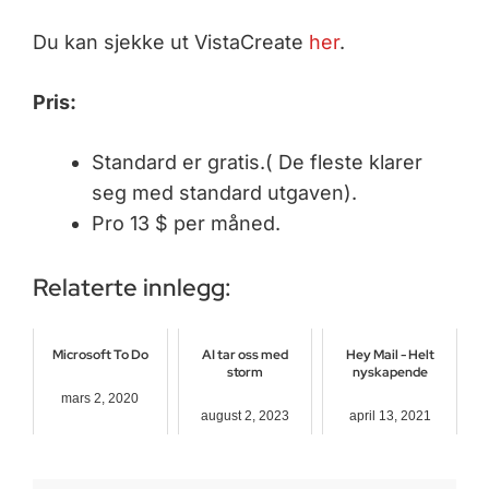
Du kan sjekke ut VistaCreate
her
.
Pris:
Standard er gratis.( De fleste klarer
seg med standard utgaven).
Pro 13 $ per måned.
Relaterte innlegg:
Microsoft To Do
AI tar oss med
Hey Mail - Helt
storm
nyskapende
mars 2, 2020
august 2, 2023
april 13, 2021