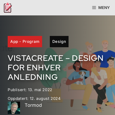
Hopp
MENY
til
innhold
App - Program
Design
VISTACREATE – DESIGN
FOR ENHVER
ANLEDNING
Publisert:
13. mai 2022
Oppdatert:
12. august 2024
Tormod