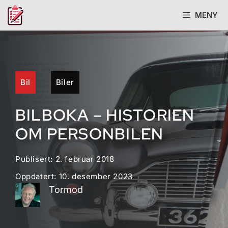
Hopp
MENY
til
innhold
Bil
Biler
BILBOKA – HISTORIEN
OM PERSONBILEN
Publisert:
2. februar 2018
Oppdatert:
10. desember 2023
Tormod