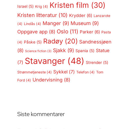
Kristen film
(30)
Israel
(5)
Krig
(4)
Kristen litteratur
(10)
Krydder
(6)
Lanzarote
Manger
(9)
Museum
(9)
(4)
Lindås
(4)
Oslo
(11)
Oppgave app
(8)
Parker
(6)
Pasta
Radøy
(20)
Sandnessjøen
Påske
(5)
(4)
Sjakk
(9)
(8)
Statue
Spania
(5)
Science fiction
(3)
Stavanger
(48)
(7)
Strender
(5)
Sykkel
(7)
Strømmetjeneste
(4)
Telefon
(4)
Tom
Undervisning
(8)
Ford
(4)
Siste kommentarer