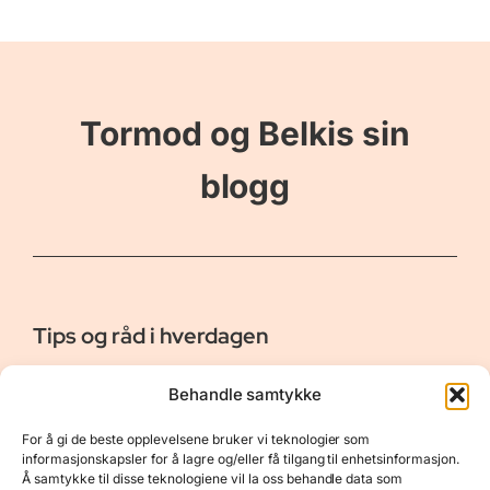
Tormod og Belkis sin
blogg
Tips og råd i hverdagen
Er vår bloggside hvor vi ønsker å dele våre opplevelser og
Behandle samtykke
gi deg råd og tips innen reiser, hotell - og restauranter,
naturopplevelser, personlig pleie, data, film og bøker m.m.
For å gi de beste opplevelsene bruker vi teknologier som
Nyttige Linker
Resurser
informasjonskapsler for å lagre og/eller få tilgang til enhetsinformasjon.
Å samtykke til disse teknologiene vil la oss behandle data som