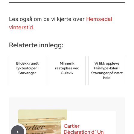
Les også om da vi kjørte over
Hemsedal
vinterstid
.
Relaterte innlegg:
Bildekk rundt
Minnerik
Vi fikk oppleve
lyktestolper i
rasteplass ved
Flåklypa-bilen i
Stavanger
Gulsvik
Stavanger på nært
hold
august 11, 2018
april 3, 2017
september 13, 2025
Cartier
Déclaration d`Un