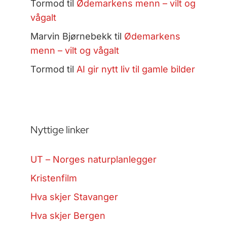
Tormod
til
Ødemarkens menn – vilt og
vågalt
Marvin Bjørnebekk
til
Ødemarkens
menn – vilt og vågalt
Tormod
til
AI gir nytt liv til gamle bilder
Nyttige linker
UT – Norges naturplanlegger
Kristenfilm
Hva skjer Stavanger
Hva skjer Bergen