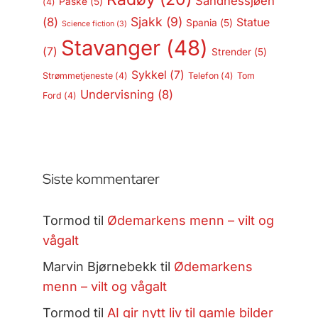
Sandnessjøen
Påske
(5)
(4)
Sjakk
(9)
(8)
Statue
Spania
(5)
Science fiction
(3)
Stavanger
(48)
(7)
Strender
(5)
Sykkel
(7)
Strømmetjeneste
(4)
Telefon
(4)
Tom
Undervisning
(8)
Ford
(4)
Siste kommentarer
Tormod
til
Ødemarkens menn – vilt og
vågalt
Marvin Bjørnebekk
til
Ødemarkens
menn – vilt og vågalt
Tormod
til
AI gir nytt liv til gamle bilder