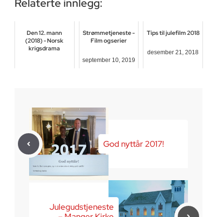
Relaterte innlegg:
Den 12. mann
Strømmetjeneste -
Tips til julefilm 2018
(2018) - Norsk
Film og serier
krigsdrama
desember 21, 2018
september 10, 2019
april 9, 2018
God nyttår 2017!
Julegudstjeneste
– Manger Kirke