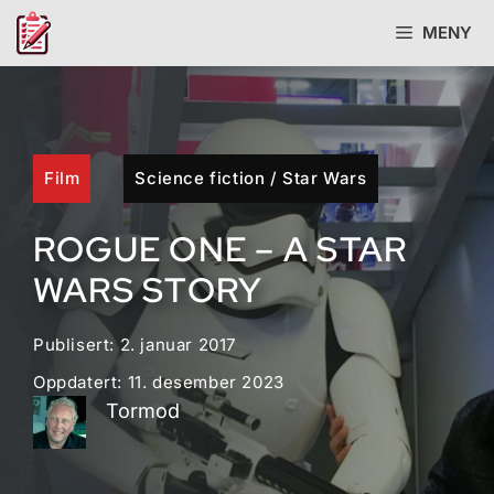
Hopp
MENY
til
innhold
Film
Science fiction
/
Star Wars
ROGUE ONE – A STAR
WARS STORY
Publisert:
2. januar 2017
Oppdatert:
11. desember 2023
Tormod