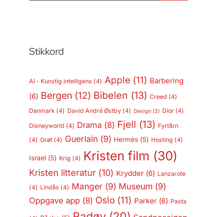
Stikkord
Apple
(11)
Barbering
AI - Kunstig intelligens
(4)
Bergen
(12)
Bibelen
(13)
(6)
Creed
(4)
Danmark
(4)
David André Østby
(4)
Dior
(4)
Design
(3)
Fjell
(13)
Drama
(8)
Disneyworld
(4)
Fyrtårn
Guerlain
(9)
Hermès
(5)
(4)
Grøt
(4)
Hosting
(4)
Kristen film
(30)
Israel
(5)
Krig
(4)
Kristen litteratur
(10)
Krydder
(6)
Lanzarote
Manger
(9)
Museum
(9)
(4)
Lindås
(4)
Oslo
(11)
Oppgave app
(8)
Parker
(6)
Pasta
Radøy
(20)