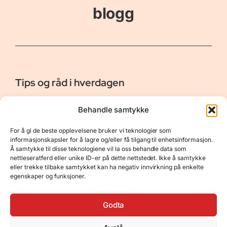
blogg
Tips og råd i hverdagen
Er vår bloggside hvor vi ønsker å dele våre opplevelser og
Behandle samtykke
gi deg råd og tips innen reiser, hotell - og restauranter,
naturopplevelser, personlig pleie, data, film og bøker m.m.
For å gi de beste opplevelsene bruker vi teknologier som
Nyttige Linker
Resurser
informasjonskapsler for å lagre og/eller få tilgang til enhetsinformasjon.
Å samtykke til disse teknologiene vil la oss behandle data som
Om oss
Personvernerklæring
nettleseratferd eller unike ID-er på dette nettstedet. Ikke å samtykke
eller trekke tilbake samtykket kan ha negativ innvirkning på enkelte
Kontakt
Opphavsrett
egenskaper og funksjoner.
Spørsmål og svar
Støtt oss
Godta