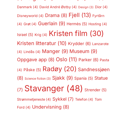
Danmark
(4)
David André Østby
(4)
Dior
(4)
Design
(3)
Fjell
(13)
Drama
(8)
Disneyworld
(4)
Fyrtårn
Guerlain
(9)
Hermès
(5)
(4)
Grøt
(4)
Hosting
(4)
Kristen film
(30)
Israel
(5)
Krig
(4)
Kristen litteratur
(10)
Krydder
(6)
Lanzarote
Manger
(9)
Museum
(9)
(4)
Lindås
(4)
Oslo
(11)
Oppgave app
(8)
Parker
(6)
Pasta
Radøy
(20)
Sandnessjøen
Påske
(5)
(4)
Sjakk
(9)
(8)
Statue
Spania
(5)
Science fiction
(3)
Stavanger
(48)
(7)
Strender
(5)
Sykkel
(7)
Strømmetjeneste
(4)
Telefon
(4)
Tom
Undervisning
(8)
Ford
(4)