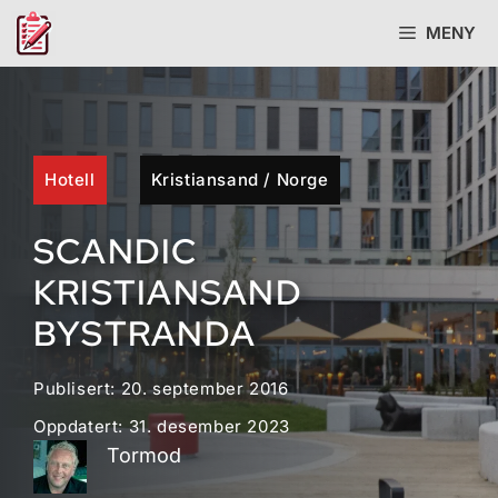
Hopp
MENY
til
innhold
Hotell
Kristiansand
/
Norge
SCANDIC
KRISTIANSAND
BYSTRANDA
Publisert:
20. september 2016
Oppdatert:
31. desember 2023
Tormod