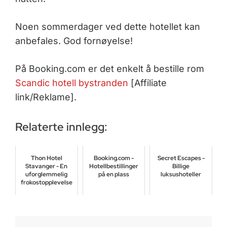
Noen sommerdager ved dette hotellet kan
anbefales. God fornøyelse!
På Booking.com er det enkelt å bestille rom
Scandic hotell bystranden
[Affiliate
link/Reklame].
Relaterte innlegg:
Thon Hotel
Booking.com -
Secret Escapes -
Stavanger - En
Hotellbestillinger
Billige
uforglemmelig
på en plass
luksushoteller
frokostopplevelse
juli 5, 2018
juni 16, 2018
oktober 24, 2023