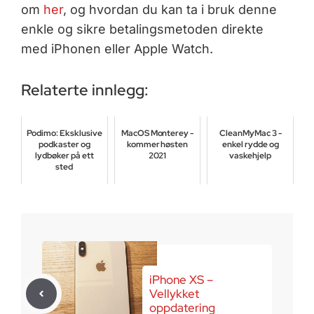
om
her
, og hvordan du kan ta i bruk denne
enkle og sikre betalingsmetoden direkte
med iPhonen eller Apple Watch.
Relaterte innlegg:
Podimo: Eksklusive
MacOS Monterey -
CleanMyMac 3 -
podkaster og
kommer høsten
enkel rydde og
lydbøker på ett
2021
vaskehjelp
sted
juli 4, 2021
august 4, 2018
februar 14, 2025
iPhone XS –
Vellykket
oppdatering