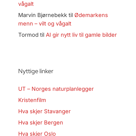
vågalt
Marvin Bjørnebekk
til
Ødemarkens
menn – vilt og vågalt
Tormod
til
AI gir nytt liv til gamle bilder
Nyttige linker
UT – Norges naturplanlegger
Kristenfilm
Hva skjer Stavanger
Hva skjer Bergen
Hva skjer Oslo