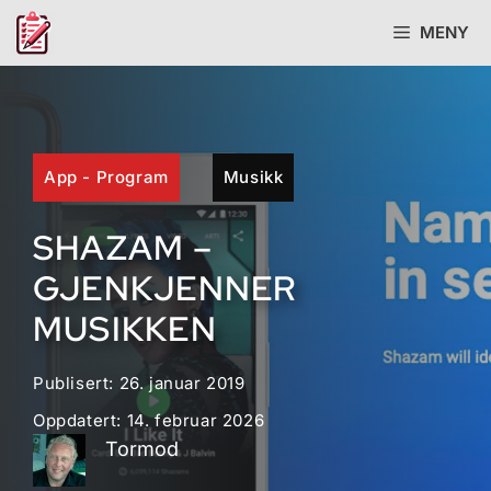
Hopp
MENY
til
innhold
App - Program
Musikk
SHAZAM –
GJENKJENNER
MUSIKKEN
Publisert:
26. januar 2019
Oppdatert:
14. februar 2026
Tormod