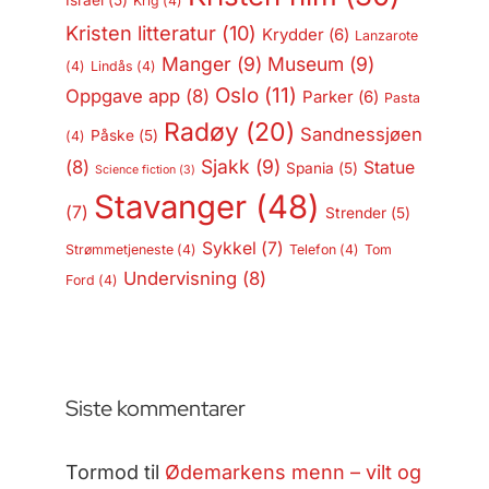
Israel
(5)
Krig
(4)
Kristen litteratur
(10)
Krydder
(6)
Lanzarote
Manger
(9)
Museum
(9)
(4)
Lindås
(4)
Oslo
(11)
Oppgave app
(8)
Parker
(6)
Pasta
Radøy
(20)
Sandnessjøen
Påske
(5)
(4)
Sjakk
(9)
(8)
Statue
Spania
(5)
Science fiction
(3)
Stavanger
(48)
(7)
Strender
(5)
Sykkel
(7)
Strømmetjeneste
(4)
Telefon
(4)
Tom
Undervisning
(8)
Ford
(4)
Siste kommentarer
Tormod
til
Ødemarkens menn – vilt og