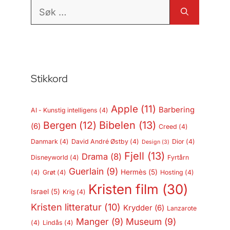
Søk
etter:
Stikkord
Apple
(11)
Barbering
AI - Kunstig intelligens
(4)
Bergen
(12)
Bibelen
(13)
(6)
Creed
(4)
Danmark
(4)
David André Østby
(4)
Dior
(4)
Design
(3)
Fjell
(13)
Drama
(8)
Disneyworld
(4)
Fyrtårn
Guerlain
(9)
Hermès
(5)
(4)
Grøt
(4)
Hosting
(4)
Kristen film
(30)
Israel
(5)
Krig
(4)
Kristen litteratur
(10)
Krydder
(6)
Lanzarote
Manger
(9)
Museum
(9)
(4)
Lindås
(4)