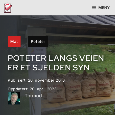
Hopp
MENY
til
innhold
Mat
Poteter
POTETER LANGS VEIEN
ER ET SJELDEN SYN
Publisert:
26. november 2016
Oppdatert:
20. april 2023
Tormod