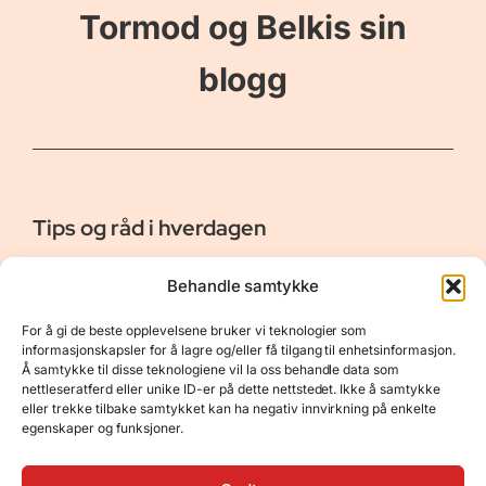
Tormod og Belkis sin
blogg
Tips og råd i hverdagen
Er vår bloggside hvor vi ønsker å dele våre opplevelser og
Behandle samtykke
gi deg råd og tips innen reiser, hotell - og restauranter,
naturopplevelser, personlig pleie, data, film og bøker m.m.
For å gi de beste opplevelsene bruker vi teknologier som
Nyttige Linker
Resurser
informasjonskapsler for å lagre og/eller få tilgang til enhetsinformasjon.
Å samtykke til disse teknologiene vil la oss behandle data som
Om oss
Personvernerklæring
nettleseratferd eller unike ID-er på dette nettstedet. Ikke å samtykke
eller trekke tilbake samtykket kan ha negativ innvirkning på enkelte
Kontakt
Opphavsrett
egenskaper og funksjoner.
Spørsmål og svar
Støtt oss