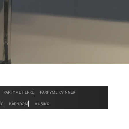
PARFYME HERRE
PARFYME KVINNER
LY
BARNDOM
MUSIKK