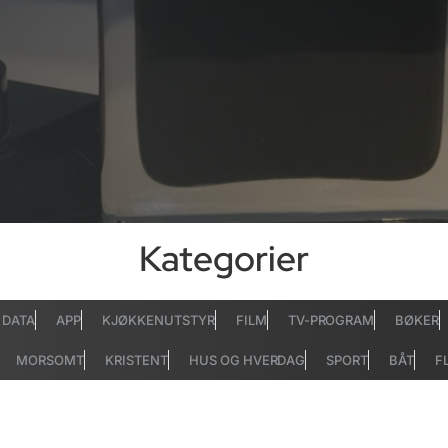
Kategorier
DATA
APP
KJØKKENUTSTYR
FILM
TV-PROGRAM
BØKER
MORSOMT
KRISTENT
HUS OG HVERDAG
SPORT
BÅT
F