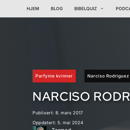
Hopp
HJEM
BLOG
BIBELQUIZ
PODC
til
innhold
Parfyme kvinner
Narciso Rodriguez
NARCISO RODR
Publisert:
8. mars 2017
Oppdatert:
5. mai 2024