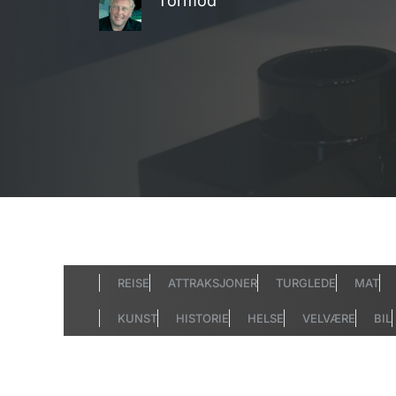
Tormod
REISE
ATTRAKSJONER
TURGLEDE
MAT
KUNST
HISTORIE
HELSE
VELVÆRE
BIL