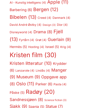
Apple
(11)
AI - Kunstig intelligens
(4)
Bergen
(12)
Barbering
(6)
Bibelen
(13)
Creed
(4)
Danmark
(4)
David André Østby
(4)
Dior
(4)
Design
(3)
Fjell
Drama
(8)
Disneyworld
(4)
(13)
Guerlain
(9)
Fyrtårn
(4)
Grøt
(4)
Hermès
(5)
Israel
(5)
Hosting
(4)
Krig
(4)
Kristen film
(30)
Kristen litteratur
(10)
Krydder
Manger
(6)
Lanzarote
(4)
Lindås
(4)
(9)
Museum
(9)
Oppgave app
Oslo
(11)
(8)
Parker
(6)
Pasta
(4)
Radøy
(20)
Påske
(5)
Sandnessjøen
(8)
Science fiction
(3)
Sjakk
(9)
Statue
(7)
Spania
(5)