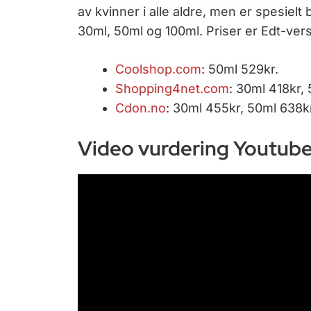
av kvinner i alle aldre, men er spesielt
30ml, 50ml og 100ml. Priser er Edt-versjo
Coolshop.com
: 50ml 529kr.
Shopping4net.com
: 30ml 418kr,
Cdon.no
: 30ml 455kr, 50ml 638kr
Video vurdering Youtube 