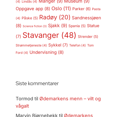
Manger
(9)
Museum
(9)
(4)
Lindås
(4)
Oslo
(11)
Oppgave app
(8)
Parker
(6)
Pasta
Radøy
(20)
Sandnessjøen
Påske
(5)
(4)
Sjakk
(9)
(8)
Statue
Spania
(5)
Science fiction
(3)
Stavanger
(48)
(7)
Strender
(5)
Sykkel
(7)
Strømmetjeneste
(4)
Telefon
(4)
Tom
Undervisning
(8)
Ford
(4)
Siste kommentarer
Tormod
til
Ødemarkens menn – vilt og
vågalt
Marvin Bjørnebekk
til
Ødemarkens