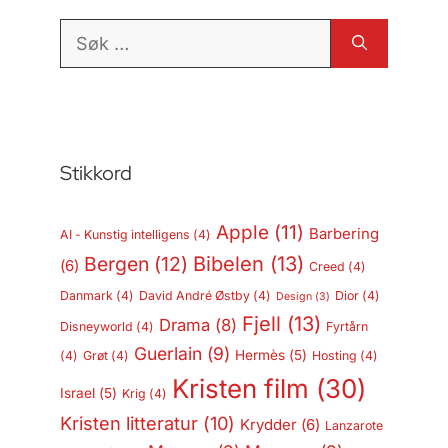
Søk
etter:
Stikkord
Apple
(11)
Barbering
AI - Kunstig intelligens
(4)
Bergen
(12)
Bibelen
(13)
(6)
Creed
(4)
Danmark
(4)
David André Østby
(4)
Dior
(4)
Design
(3)
Fjell
(13)
Drama
(8)
Disneyworld
(4)
Fyrtårn
Guerlain
(9)
Hermès
(5)
(4)
Grøt
(4)
Hosting
(4)
Kristen film
(30)
Israel
(5)
Krig
(4)
Kristen litteratur
(10)
Krydder
(6)
Lanzarote