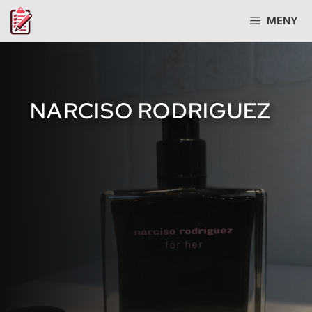
Hopp
MENY
til
innhold
NARCISO RODRIGUEZ