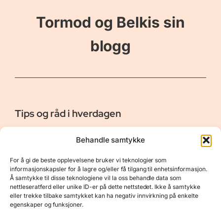
Tormod og Belkis sin
blogg
Tips og råd i hverdagen
Er vår bloggside hvor vi ønsker å dele våre opplevelser og
Behandle samtykke
gi deg råd og tips innen reiser, hotell - og restauranter,
naturopplevelser, personlig pleie, data, film og bøker m.m.
For å gi de beste opplevelsene bruker vi teknologier som
Nyttige Linker
Resurser
informasjonskapsler for å lagre og/eller få tilgang til enhetsinformasjon.
Å samtykke til disse teknologiene vil la oss behandle data som
Om oss
Personvernerklæring
nettleseratferd eller unike ID-er på dette nettstedet. Ikke å samtykke
eller trekke tilbake samtykket kan ha negativ innvirkning på enkelte
Kontakt
Opphavsrett
egenskaper og funksjoner.
Spørsmål og svar
Støtt oss