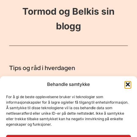
Tormod og Belkis sin
blogg
Tips og råd i hverdagen
Er vår bloggside hvor vi ønsker å dele våre opplevelser og
Behandle samtykke
gi deg råd og tips innen reiser, hotell - og restauranter,
naturopplevelser, personlig pleie, data, film og bøker m.m.
For å gi de beste opplevelsene bruker vi teknologier som
Nyttige Linker
Resurser
informasjonskapsler for å lagre og/eller få tilgang til enhetsinformasjon.
Å samtykke til disse teknologiene vil la oss behandle data som
Om oss
Personvernerklæring
nettleseratferd eller unike ID-er på dette nettstedet. Ikke å samtykke
eller trekke tilbake samtykket kan ha negativ innvirkning på enkelte
Kontakt
Opphavsrett
egenskaper og funksjoner.
Spørsmål og svar
Støtt oss