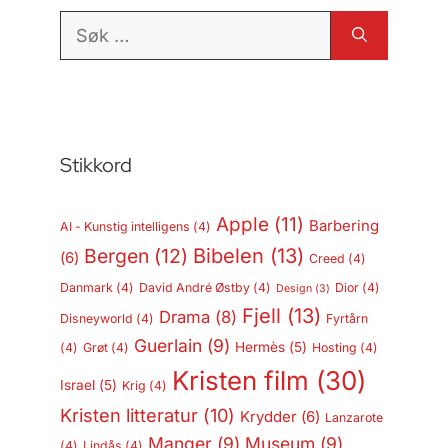
Søk
etter:
Stikkord
Apple
(11)
Barbering
AI - Kunstig intelligens
(4)
Bergen
(12)
Bibelen
(13)
(6)
Creed
(4)
Danmark
(4)
David André Østby
(4)
Dior
(4)
Design
(3)
Fjell
(13)
Drama
(8)
Disneyworld
(4)
Fyrtårn
Guerlain
(9)
Hermès
(5)
(4)
Grøt
(4)
Hosting
(4)
Kristen film
(30)
Israel
(5)
Krig
(4)
Kristen litteratur
(10)
Krydder
(6)
Lanzarote
Manger
(9)
Museum
(9)
(4)
Lindås
(4)