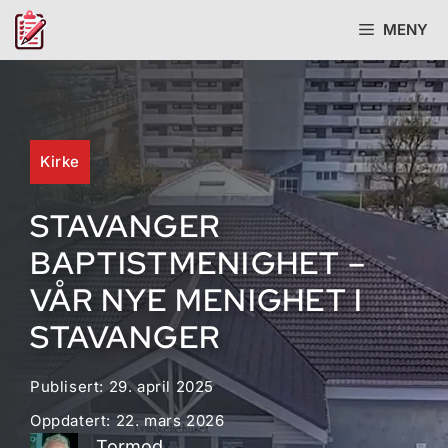
Hopp
MENY
til
innhold
Kirke
STAVANGER
BAPTISTMENIGHET –
VÅR NYE MENIGHET I
STAVANGER
Publisert:
29. april 2025
Oppdatert:
22. mars 2026
Tormod