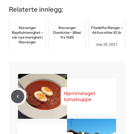
Relaterte innlegg:
Stavanger
Stavanger
Filadelfia Manger –
Baptistmenighet –
Domkirke – Bibel
Aktive etter 82 år
vår nye menighet i
fra 1589
Stavanger
mai 28, 2017
mars 23, 2017
april 29, 2025
Hjemmelaget
tomatsuppe