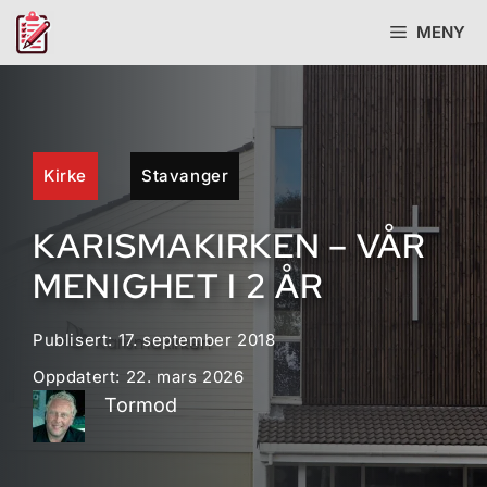
Hopp
MENY
til
innhold
Kirke
Stavanger
KARISMAKIRKEN – VÅR
MENIGHET I 2 ÅR
Publisert:
17. september 2018
Oppdatert:
22. mars 2026
Tormod