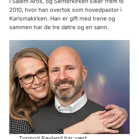
i Salem Åros, og Senterkirken Eiker frem til
2010, hvor han overtok som hovedpastor i
Karismakirken. Han er gift med Irene og
sammen har de tre døtre og en sønn.
Tormod Røyland har vært