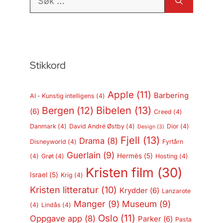
etter:
Stikkord
Apple
(11)
Barbering
AI - Kunstig intelligens
(4)
Bergen
(12)
Bibelen
(13)
(6)
Creed
(4)
Danmark
(4)
David André Østby
(4)
Dior
(4)
Design
(3)
Fjell
(13)
Drama
(8)
Disneyworld
(4)
Fyrtårn
Guerlain
(9)
Hermès
(5)
(4)
Grøt
(4)
Hosting
(4)
Kristen film
(30)
Israel
(5)
Krig
(4)
Kristen litteratur
(10)
Krydder
(6)
Lanzarote
Manger
(9)
Museum
(9)
(4)
Lindås
(4)
Oslo
(11)
Oppgave app
(8)
Parker
(6)
Pasta