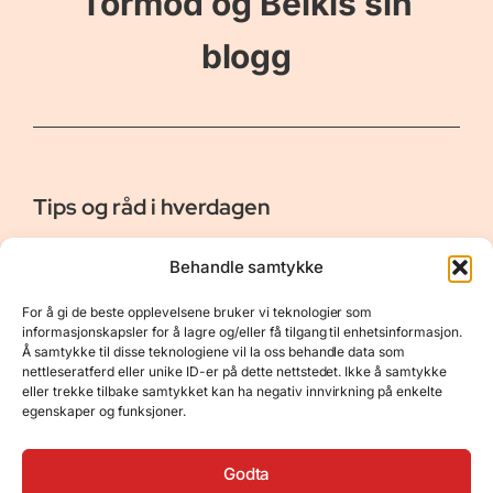
Tormod og Belkis sin
blogg
Tips og råd i hverdagen
Er vår bloggside hvor vi ønsker å dele våre opplevelser og
Behandle samtykke
gi deg råd og tips innen reiser, hotell - og restauranter,
naturopplevelser, personlig pleie, data, film og bøker m.m.
For å gi de beste opplevelsene bruker vi teknologier som
Nyttige Linker
Resurser
informasjonskapsler for å lagre og/eller få tilgang til enhetsinformasjon.
Å samtykke til disse teknologiene vil la oss behandle data som
Om oss
Personvernerklæring
nettleseratferd eller unike ID-er på dette nettstedet. Ikke å samtykke
eller trekke tilbake samtykket kan ha negativ innvirkning på enkelte
Kontakt
Opphavsrett
egenskaper og funksjoner.
Spørsmål og svar
Støtt oss
Godta