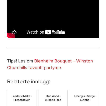
Tips! Les om
Blenheim Bouquet – Winston
Churchills favoritt parfyme
.
Relaterte innlegg:
Frédéric Malle -
Oud Wood -
Chergui - Serge
French lover
eksotisk tre
Lutens