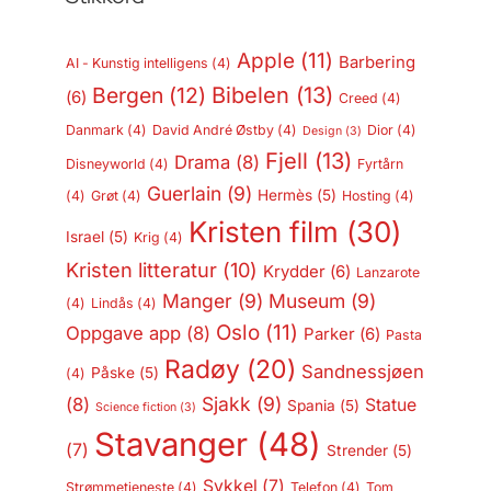
Apple
(11)
Barbering
AI - Kunstig intelligens
(4)
Bergen
(12)
Bibelen
(13)
(6)
Creed
(4)
Danmark
(4)
David André Østby
(4)
Dior
(4)
Design
(3)
Fjell
(13)
Drama
(8)
Disneyworld
(4)
Fyrtårn
Guerlain
(9)
Hermès
(5)
(4)
Grøt
(4)
Hosting
(4)
Kristen film
(30)
Israel
(5)
Krig
(4)
Kristen litteratur
(10)
Krydder
(6)
Lanzarote
Manger
(9)
Museum
(9)
(4)
Lindås
(4)
Oslo
(11)
Oppgave app
(8)
Parker
(6)
Pasta
Radøy
(20)
Sandnessjøen
Påske
(5)
(4)
Sjakk
(9)
(8)
Statue
Spania
(5)
Science fiction
(3)
Stavanger
(48)
(7)
Strender
(5)
Sykkel
(7)
Strømmetjeneste
(4)
Telefon
(4)
Tom