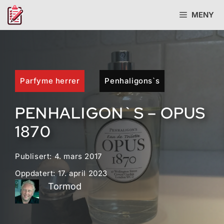
Hopp
MENY
til
innhold
Parfyme herrer
Penhaligons`s
PENHALIGON`S – OPUS
1870
Publisert:
4. mars 2017
Oppdatert:
17. april 2023
Tormod