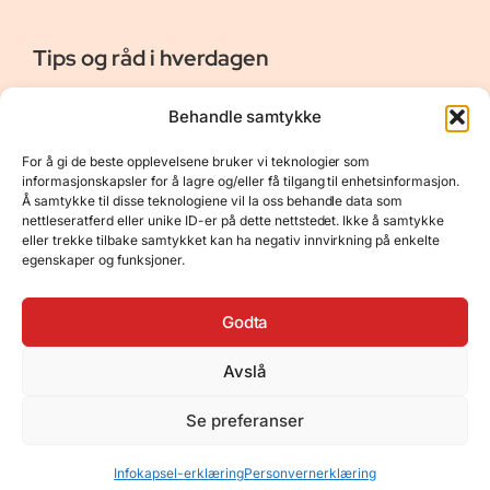
Tips og råd i hverdagen
Er vår bloggside hvor vi ønsker å dele våre opplevelser og
Behandle samtykke
gi deg råd og tips innen reiser, hotell - og restauranter,
naturopplevelser, personlig pleie, data, film og bøker m.m.
For å gi de beste opplevelsene bruker vi teknologier som
Nyttige Linker
Resurser
informasjonskapsler for å lagre og/eller få tilgang til enhetsinformasjon.
Å samtykke til disse teknologiene vil la oss behandle data som
Om oss
Personvernerklæring
nettleseratferd eller unike ID-er på dette nettstedet. Ikke å samtykke
eller trekke tilbake samtykket kan ha negativ innvirkning på enkelte
Kontakt
Opphavsrett
egenskaper og funksjoner.
Spørsmål og svar
Støtt oss
Godta
Avslå
© 2025 Tips og råd i hverdagen • Bygget
Se preferanser
med
GeneratePress
•
Hosted by
Hostinger
Infokapsel-erklæring
Personvernerklæring