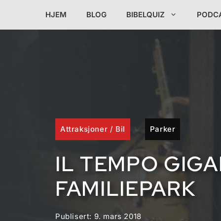
Hopp
HJEM
BLOG
BIBELQUIZ
PODC
til
innhold
Attraksjoner
/
Bil
Parker
IL TEMPO GIG
FAMILIEPARK
Publisert:
9. mars 2018