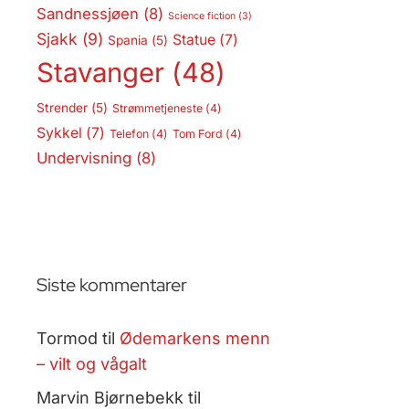
Sandnessjøen
(8)
Science fiction
(3)
Sjakk
(9)
Statue
(7)
Spania
(5)
Stavanger
(48)
Strender
(5)
Strømmetjeneste
(4)
Sykkel
(7)
Telefon
(4)
Tom Ford
(4)
Undervisning
(8)
Siste kommentarer
Tormod
til
Ødemarkens menn
– vilt og vågalt
Marvin Bjørnebekk
til