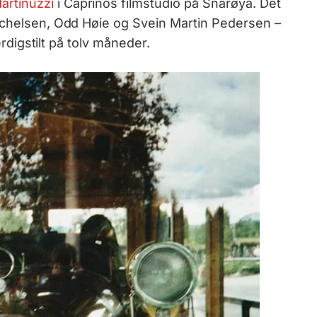
rtinuzzi
i Caprinos filmstudio på Snarøya. Det
ichelsen, Odd Høie og Svein Martin Pedersen –
ferdigstilt på tolv måneder.