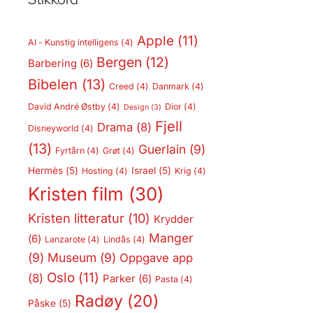
Apple
(11)
AI - Kunstig intelligens
(4)
Bergen
(12)
Barbering
(6)
Bibelen
(13)
Creed
(4)
Danmark
(4)
David André Østby
(4)
Dior
(4)
Design
(3)
Fjell
Drama
(8)
Disneyworld
(4)
(13)
Guerlain
(9)
Fyrtårn
(4)
Grøt
(4)
Hermès
(5)
Israel
(5)
Hosting
(4)
Krig
(4)
Kristen film
(30)
Kristen litteratur
(10)
Krydder
Manger
(6)
Lanzarote
(4)
Lindås
(4)
(9)
Museum
(9)
Oppgave app
Oslo
(11)
(8)
Parker
(6)
Pasta
(4)
Radøy
(20)
Påske
(5)