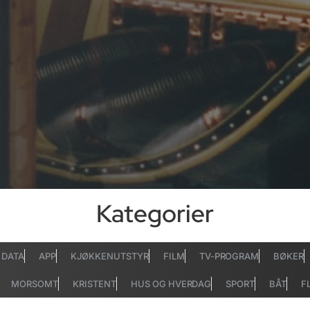
Kategorier
DATA
APP
KJØKKENUTSTYR
FILM
TV-PROGRAM
BØKER
MORSOMT
KRISTENT
HUS OG HVERDAG
SPORT
BÅT
F