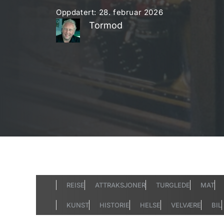
Oppdatert:
28. februar 2026
Tormod
REISE
ATTRAKSJONER
TURGLEDE
MAT
KUNST
HISTORIE
HELSE
VELVÆRE
BIL