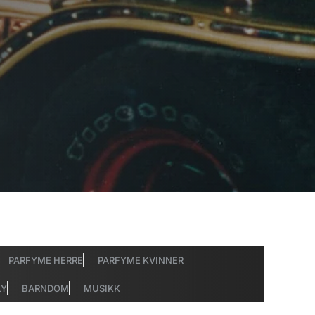
PARFYME HERRE
PARFYME KVINNER
LY
BARNDOM
MUSIKK