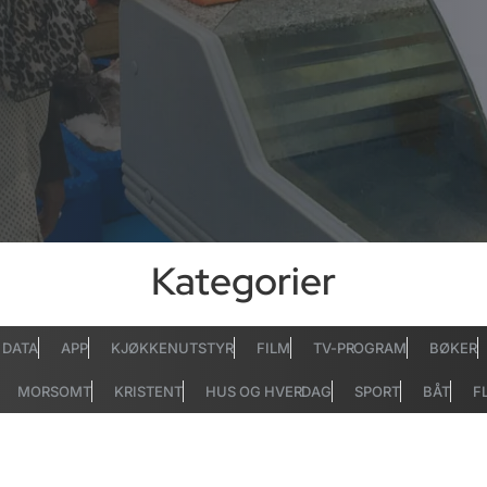
Kategorier
DATA
APP
KJØKKENUTSTYR
FILM
TV-PROGRAM
BØKER
MORSOMT
KRISTENT
HUS OG HVERDAG
SPORT
BÅT
F