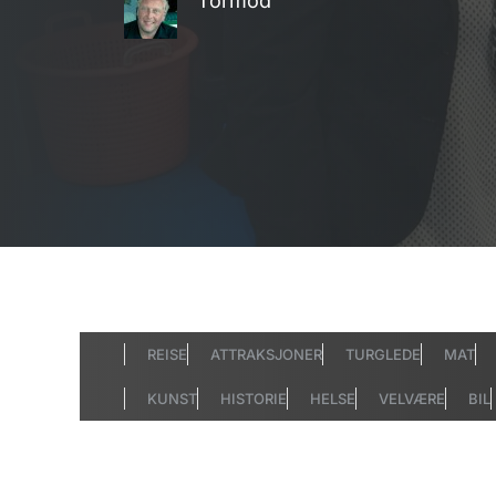
Tormod
REISE
ATTRAKSJONER
TURGLEDE
MAT
KUNST
HISTORIE
HELSE
VELVÆRE
BIL