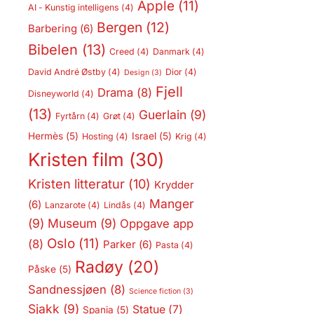
Apple
(11)
AI - Kunstig intelligens
(4)
Bergen
(12)
Barbering
(6)
Bibelen
(13)
Creed
(4)
Danmark
(4)
David André Østby
(4)
Dior
(4)
Design
(3)
Fjell
Drama
(8)
Disneyworld
(4)
(13)
Guerlain
(9)
Fyrtårn
(4)
Grøt
(4)
Hermès
(5)
Israel
(5)
Hosting
(4)
Krig
(4)
Kristen film
(30)
Kristen litteratur
(10)
Krydder
Manger
(6)
Lanzarote
(4)
Lindås
(4)
(9)
Museum
(9)
Oppgave app
Oslo
(11)
(8)
Parker
(6)
Pasta
(4)
Radøy
(20)
Påske
(5)
Sandnessjøen
(8)
Science fiction
(3)
Sjakk
(9)
Statue
(7)
Spania
(5)