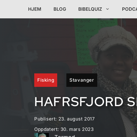
Hopp
HJEM
BLOG
BIBELQUIZ
PODC
til
innhold
Fisking
Stavanger
HAFRSFJORD S
Publisert:
23. august 2017
Oppdatert:
30. mars 2023