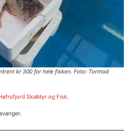
mtrent kr 300 for hele fisken. Foto: Tormod
Hafrsfjord Skalldyr og Fisk
.
avanger.