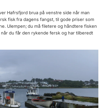
over Hafrsfjord brua på venstre side når man
ersk fisk fra dagens fangst, til gode priser som
he. Ulempen; du må filetere og håndtere fisken
 når du får den rykende fersk og har tilberedt