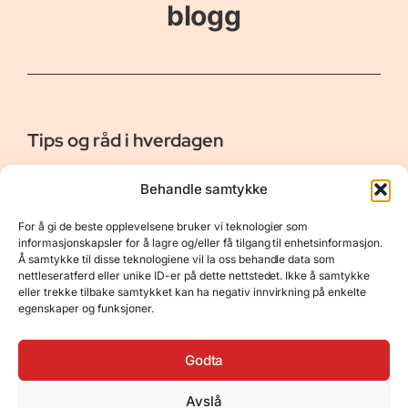
blogg
Tips og råd i hverdagen
Er vår bloggside hvor vi ønsker å dele våre opplevelser og
Behandle samtykke
gi deg råd og tips innen reiser, hotell - og restauranter,
naturopplevelser, personlig pleie, data, film og bøker m.m.
For å gi de beste opplevelsene bruker vi teknologier som
Nyttige Linker
Resurser
informasjonskapsler for å lagre og/eller få tilgang til enhetsinformasjon.
Å samtykke til disse teknologiene vil la oss behandle data som
Om oss
Personvernerklæring
nettleseratferd eller unike ID-er på dette nettstedet. Ikke å samtykke
eller trekke tilbake samtykket kan ha negativ innvirkning på enkelte
Kontakt
Opphavsrett
egenskaper og funksjoner.
Spørsmål og svar
Støtt oss
Godta
Avslå