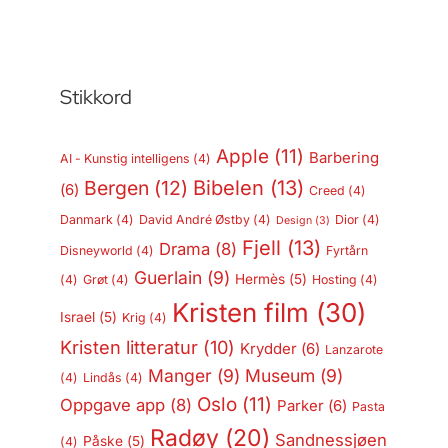
Stikkord
Apple
(11)
Barbering
AI - Kunstig intelligens
(4)
Bergen
(12)
Bibelen
(13)
(6)
Creed
(4)
Danmark
(4)
David André Østby
(4)
Dior
(4)
Design
(3)
Fjell
(13)
Drama
(8)
Disneyworld
(4)
Fyrtårn
Guerlain
(9)
Hermès
(5)
(4)
Grøt
(4)
Hosting
(4)
Kristen film
(30)
Israel
(5)
Krig
(4)
Kristen litteratur
(10)
Krydder
(6)
Lanzarote
Manger
(9)
Museum
(9)
(4)
Lindås
(4)
Oslo
(11)
Oppgave app
(8)
Parker
(6)
Pasta
Radøy
(20)
Sandnessjøen
Påske
(5)
(4)