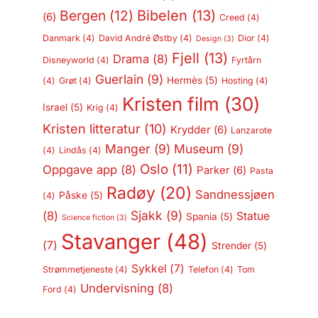
Bergen
(12)
Bibelen
(13)
(6)
Creed
(4)
Danmark
(4)
David André Østby
(4)
Dior
(4)
Design
(3)
Fjell
(13)
Drama
(8)
Disneyworld
(4)
Fyrtårn
Guerlain
(9)
Hermès
(5)
(4)
Grøt
(4)
Hosting
(4)
Kristen film
(30)
Israel
(5)
Krig
(4)
Kristen litteratur
(10)
Krydder
(6)
Lanzarote
Manger
(9)
Museum
(9)
(4)
Lindås
(4)
Oslo
(11)
Oppgave app
(8)
Parker
(6)
Pasta
Radøy
(20)
Sandnessjøen
Påske
(5)
(4)
Sjakk
(9)
(8)
Statue
Spania
(5)
Science fiction
(3)
Stavanger
(48)
(7)
Strender
(5)
Sykkel
(7)
Strømmetjeneste
(4)
Telefon
(4)
Tom
Undervisning
(8)
Ford
(4)