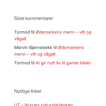
Siste kommentarer
Tormod
til
Ødemarkens menn – vilt og
vågalt
Marvin Bjørnebekk
til
Ødemarkens
menn – vilt og vågalt
Tormod
til
AI gir nytt liv til gamle bilder
Nyttige linker
UT – Norges naturplanlegger