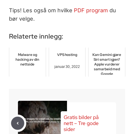
Tips! Les også om hvilke
PDF program
du
bør velge.
Relaterte innlegg:
Malware og
VPS hosting
Kan Gemini gjøre
hacking av din
Siri smart igjen?
nettside
Apple vurderer
januar 30, 2022
samarbeid med
Google
juni 18, 2019
august 27, 2025
Gratis bilder på
nett – Tre gode
sider