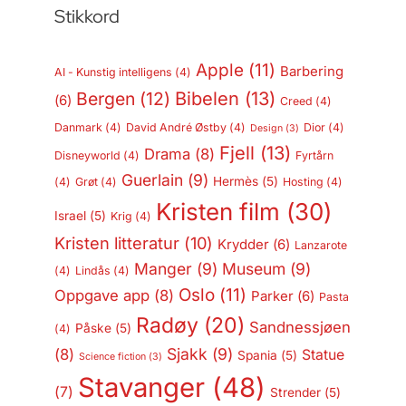
Stikkord
Apple
(11)
Barbering
AI - Kunstig intelligens
(4)
Bergen
(12)
Bibelen
(13)
(6)
Creed
(4)
Danmark
(4)
David André Østby
(4)
Dior
(4)
Design
(3)
Fjell
(13)
Drama
(8)
Disneyworld
(4)
Fyrtårn
Guerlain
(9)
Hermès
(5)
(4)
Grøt
(4)
Hosting
(4)
Kristen film
(30)
Israel
(5)
Krig
(4)
Kristen litteratur
(10)
Krydder
(6)
Lanzarote
Manger
(9)
Museum
(9)
(4)
Lindås
(4)
Oslo
(11)
Oppgave app
(8)
Parker
(6)
Pasta
Radøy
(20)
Sandnessjøen
Påske
(5)
(4)
Sjakk
(9)
(8)
Statue
Spania
(5)
Science fiction
(3)
Stavanger
(48)
(7)
Strender
(5)