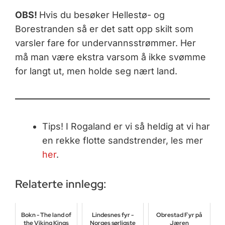
OBS!
Hvis du besøker Hellestø- og
Borestranden så er det satt opp skilt som
varsler fare for undervannsstrømmer. Her
må man være ekstra varsom å ikke svømme
for langt ut, men holde seg nært land.
Tips! I Rogaland er vi så heldig at vi har
en rekke flotte sandstrender, les mer
her
.
Relaterte innlegg:
Bokn - The land of
Lindesnes fyr -
Obrestad Fyr på
the Viking Kings
Norges sørligste
Jæren