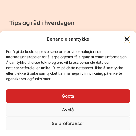
Tips og råd i hverdagen
Er vår bloggside hvor vi ønsker å dele våre opplevelser og
Behandle samtykke
gi deg råd og tips innen reiser, hotell - og restauranter,
naturopplevelser, personlig pleie, data, film og bøker m.m.
For å gi de beste opplevelsene bruker vi teknologier som
Nyttige Linker
Resurser
informasjonskapsler for å lagre og/eller få tilgang til enhetsinformasjon.
Å samtykke til disse teknologiene vil la oss behandle data som
Om oss
Personvernerklæring
nettleseratferd eller unike ID-er på dette nettstedet. Ikke å samtykke
eller trekke tilbake samtykket kan ha negativ innvirkning på enkelte
Kontakt
Opphavsrett
egenskaper og funksjoner.
Spørsmål og svar
Støtt oss
Godta
Avslå
© 2025 Tips og råd i hverdagen • Bygget
Se preferanser
med
GeneratePress
•
Hosted by
Hostinger