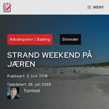
Hopp
MENY
til
innhold
Attraksjoner
/
Bading
Strender
STRAND WEEKEND PÅ
JÆREN
Publisert:
3. juni 2018
Oppdatert:
26. juli 2026
Tormod