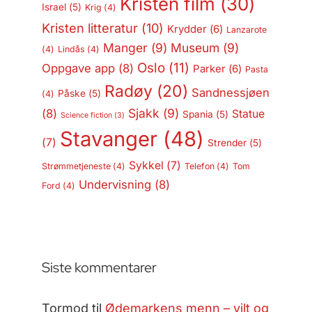
Kristen film
(30)
Israel
(5)
Krig
(4)
Kristen litteratur
(10)
Krydder
(6)
Lanzarote
Manger
(9)
Museum
(9)
(4)
Lindås
(4)
Oslo
(11)
Oppgave app
(8)
Parker
(6)
Pasta
Radøy
(20)
Sandnessjøen
Påske
(5)
(4)
Sjakk
(9)
(8)
Statue
Spania
(5)
Science fiction
(3)
Stavanger
(48)
(7)
Strender
(5)
Sykkel
(7)
Strømmetjeneste
(4)
Telefon
(4)
Tom
Undervisning
(8)
Ford
(4)
Siste kommentarer
Tormod
til
Ødemarkens menn – vilt og