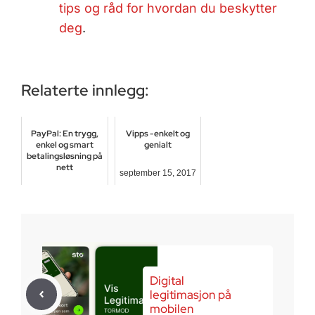
tips og råd for hvordan du beskytter
deg
.
Relaterte innlegg:
PayPal: En trygg,
Vipps - enkelt og
enkel og smart
genialt
betalingsløsning på
nett
september 15, 2017
mars 23, 2025
Digital
legitimasjon på
mobilen