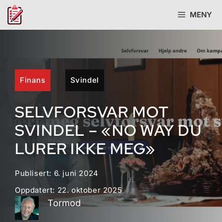
Hopp
MENY
til
innhold
Finans
Svindel
SELVFORSVAR MOT
SVINDEL – «NO WAY DU
LURER IKKE MEG»
Publisert:
6. juni 2024
Oppdatert:
22. oktober 2025
Tormod