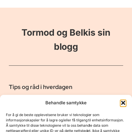
Tormod og Belkis sin
blogg
Tips og råd i hverdagen
Er vår bloggside hvor vi ønsker å dele våre opplevelser og
Behandle samtykke
gi deg råd og tips innen reiser, hotell - og restauranter,
naturopplevelser, personlig pleie, data, film og bøker m.m.
For å gi de beste opplevelsene bruker vi teknologier som
Nyttige Linker
Resurser
informasjonskapsler for å lagre og/eller få tilgang til enhetsinformasjon.
Å samtykke til disse teknologiene vil la oss behandle data som
Om oss
Personvernerklæring
nettleseratferd eller unike ID-er på dette nettstedet. Ikke å samtykke