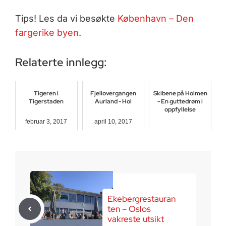
Tips! Les da vi besøkte
København – Den
fargerike byen
.
Relaterte innlegg:
Tigeren i
Fjellovergangen
Skibene på Holmen
Tigerstaden
Aurland - Hol
- En guttedrøm i
oppfyllelse
februar 3, 2017
april 10, 2017
august 20, 2016
Ekebergrestauran
ten – Oslos
vakreste utsikt