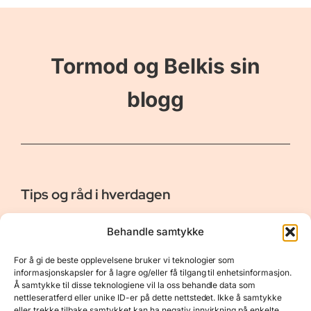
Tormod og Belkis sin
blogg
Tips og råd i hverdagen
Er vår bloggside hvor vi ønsker å dele våre opplevelser og
Behandle samtykke
gi deg råd og tips innen reiser, hotell - og restauranter,
naturopplevelser, personlig pleie, data, film og bøker m.m.
For å gi de beste opplevelsene bruker vi teknologier som
Nyttige Linker
Resurser
informasjonskapsler for å lagre og/eller få tilgang til enhetsinformasjon.
Å samtykke til disse teknologiene vil la oss behandle data som
Om oss
Personvernerklæring
nettleseratferd eller unike ID-er på dette nettstedet. Ikke å samtykke
eller trekke tilbake samtykket kan ha negativ innvirkning på enkelte