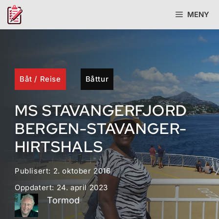
Hopp
MENY
til
innhold
Båt
/
Reise
Båttur
MS STAVANGERFJORD
BERGEN-STAVANGER-
HIRTSHALS
Publisert:
2. oktober 2016
Oppdatert:
24. april 2023
Tormod