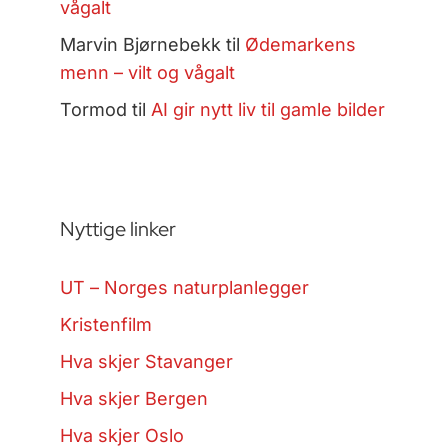
vågalt
Marvin Bjørnebekk
til
Ødemarkens
menn – vilt og vågalt
Tormod
til
AI gir nytt liv til gamle bilder
Nyttige linker
UT – Norges naturplanlegger
Kristenfilm
Hva skjer Stavanger
Hva skjer Bergen
Hva skjer Oslo