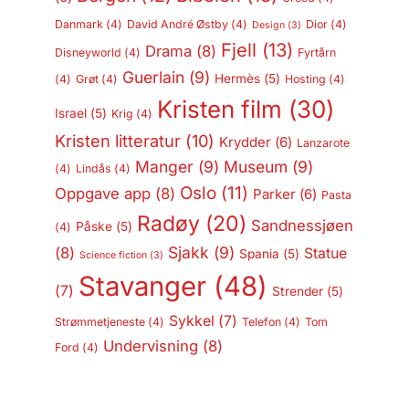
Danmark
(4)
David André Østby
(4)
Dior
(4)
Design
(3)
Fjell
(13)
Drama
(8)
Disneyworld
(4)
Fyrtårn
Guerlain
(9)
Hermès
(5)
(4)
Grøt
(4)
Hosting
(4)
Kristen film
(30)
Israel
(5)
Krig
(4)
Kristen litteratur
(10)
Krydder
(6)
Lanzarote
Manger
(9)
Museum
(9)
(4)
Lindås
(4)
Oslo
(11)
Oppgave app
(8)
Parker
(6)
Pasta
Radøy
(20)
Sandnessjøen
Påske
(5)
(4)
Sjakk
(9)
(8)
Statue
Spania
(5)
Science fiction
(3)
Stavanger
(48)
(7)
Strender
(5)
Sykkel
(7)
Strømmetjeneste
(4)
Telefon
(4)
Tom
Undervisning
(8)
Ford
(4)