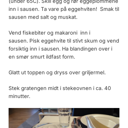
(under 65C). Skill egg og rør eggeplommene
inn i sausen. Ta vare på eggehviten! Smak til
sausen med salt og muskat.
Vend fiskebiter og makaroni inn i
sausen. Pisk eggehvite til stivt skum og vend
forsiktig inn i sausen. Ha blandingen over i
en smør smurt ildfast form.
Glatt ut toppen og dryss over griljermel.
Stek gratengen midt i stekeovnen i ca. 40
minutter.