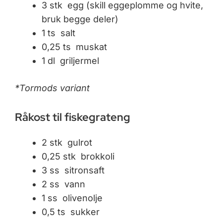
3 stk egg (skill eggeplomme og hvite,
bruk begge deler)
1 ts salt
0,25 ts muskat
1 dl griljermel
*Tormods variant
Råkost til fiskegrateng
2 stk gulrot
0,25 stk brokkoli
3 ss sitronsaft
2 ss vann
1 ss olivenolje
0,5 ts sukker