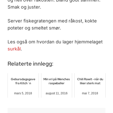
Smak og juster.
Server fiskegratengen med råkost, kokte
poteter og smeltet smør.
Les også om hvordan du lager hjemmelaget
surkål
.
Relaterte innlegg:
Gebursdagsgave
Min vri på Wenches
Chili Rawit - når du
fra Kitch`n
raspeballer
liker sterk mat
mars 5, 2018
august 11, 2016
mai 7, 2018