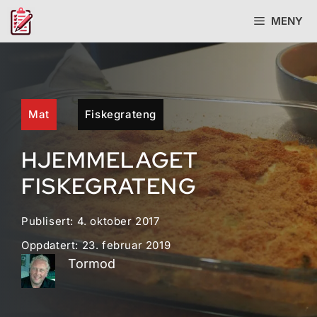
Hopp
MENY
til
innhold
Mat
Fiskegrateng
HJEMMELAGET
FISKEGRATENG
Publisert:
4. oktober 2017
Oppdatert:
23. februar 2019
Tormod