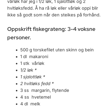
vårløk har jeg i 1/2 løk, 1 sjalottløk og 2
hvitløksfedd. Å ha rå løk eller vårløk oppi blir
ikke så godt som når den steikes på forhånd.
Oppskrift fiskegrateng: 3-4 voksne
personer.
500 g torskefilet uten skinn og bein
1 dl makaroni
1 stk vårløk
1/2 løk *
1 sjalottløk *
2 hvitløks fedd *
3 ss margarin, flytende
4 ss hvetemel
4 dl melk