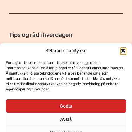
Tips og råd i hverdagen
Er vår bloggside hvor vi ønsker å dele våre opplevelser og
Behandle samtykke
gi deg råd og tips innen reiser, hotell - og restauranter,
naturopplevelser, personlig pleie, data, film og bøker m.m.
For å gi de beste opplevelsene bruker vi teknologier som
Nyttige Linker
Resurser
informasjonskapsler for å lagre og/eller få tilgang til enhetsinformasjon.
Å samtykke til disse teknologiene vil la oss behandle data som
Om oss
Personvernerklæring
nettleseratferd eller unike ID-er på dette nettstedet. Ikke å samtykke
eller trekke tilbake samtykket kan ha negativ innvirkning på enkelte
Kontakt
Opphavsrett
egenskaper og funksjoner.
Spørsmål og svar
Støtt oss
Godta
Avslå
© 2025 Tips og råd i hverdagen • Bygget