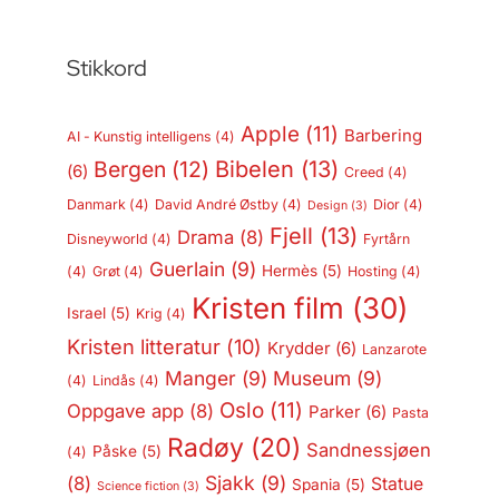
Stikkord
Apple
(11)
Barbering
AI - Kunstig intelligens
(4)
Bergen
(12)
Bibelen
(13)
(6)
Creed
(4)
Danmark
(4)
David André Østby
(4)
Dior
(4)
Design
(3)
Fjell
(13)
Drama
(8)
Disneyworld
(4)
Fyrtårn
Guerlain
(9)
Hermès
(5)
(4)
Grøt
(4)
Hosting
(4)
Kristen film
(30)
Israel
(5)
Krig
(4)
Kristen litteratur
(10)
Krydder
(6)
Lanzarote
Manger
(9)
Museum
(9)
(4)
Lindås
(4)
Oslo
(11)
Oppgave app
(8)
Parker
(6)
Pasta
Radøy
(20)
Sandnessjøen
Påske
(5)
(4)
Sjakk
(9)
(8)
Statue
Spania
(5)
Science fiction
(3)