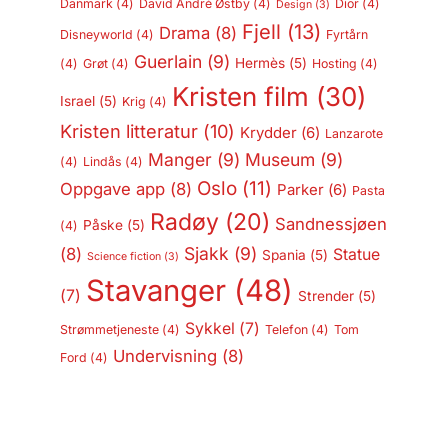
Danmark
(4)
David André Østby
(4)
Dior
(4)
Design
(3)
Fjell
(13)
Drama
(8)
Disneyworld
(4)
Fyrtårn
Guerlain
(9)
Hermès
(5)
(4)
Grøt
(4)
Hosting
(4)
Kristen film
(30)
Israel
(5)
Krig
(4)
Kristen litteratur
(10)
Krydder
(6)
Lanzarote
Manger
(9)
Museum
(9)
(4)
Lindås
(4)
Oslo
(11)
Oppgave app
(8)
Parker
(6)
Pasta
Radøy
(20)
Sandnessjøen
Påske
(5)
(4)
Sjakk
(9)
(8)
Statue
Spania
(5)
Science fiction
(3)
Stavanger
(48)
(7)
Strender
(5)
Sykkel
(7)
Strømmetjeneste
(4)
Telefon
(4)
Tom
Undervisning
(8)
Ford
(4)