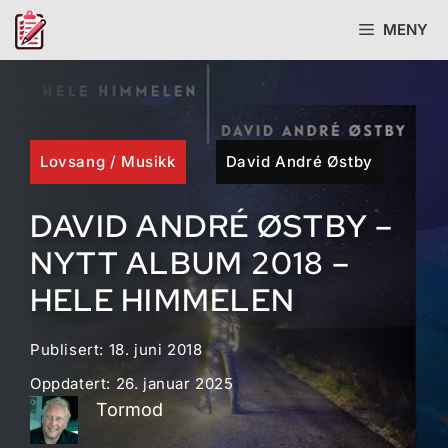
Hopp
MENY
til
innhold
Lovsang
/
Musikk
David André Østby
DAVID ANDRÉ ØSTBY –
NYTT ALBUM 2018 –
HELE HIMMELEN
Publisert:
18. juni 2018
Oppdatert:
26. januar 2025
Tormod