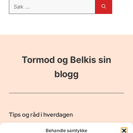
Søk
etter:
Tormod og Belkis sin
blogg
Tips og råd i hverdagen
Er vår bloggside hvor vi ønsker å dele våre opplevelser og
Behandle samtykke