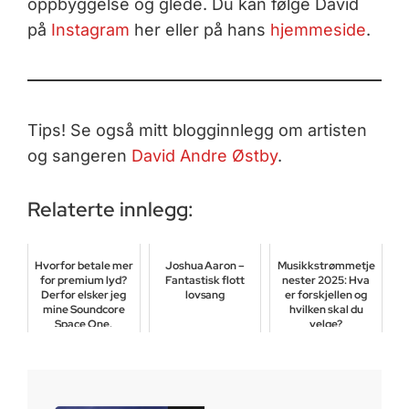
oppbyggelse og glede. Du kan følge David
på
Instagram
her eller på hans
hjemmeside
.
Tips! Se også mitt blogginnlegg om artisten
og sangeren
David Andre Østby
.
Relaterte innlegg:
Hvorfor betale mer
Joshua Aaron –
Musikkstrømmetje
for premium lyd?
Fantastisk flott
nester 2025: Hva
Derfor elsker jeg
lovsang
er forskjellen og
mine Soundcore
hvilken skal du
Space One.
velge?
august 2, 2016
januar 25, 2026
mai 11, 2025