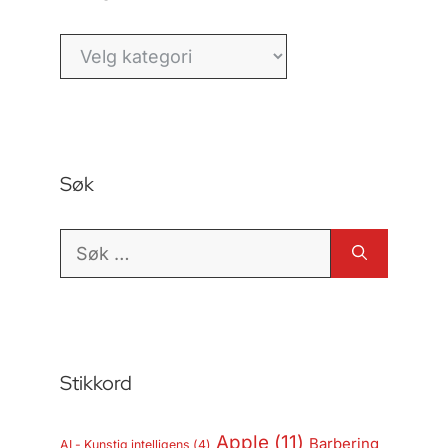
Kategorier
Søk
Søk
etter:
Stikkord
Apple
(11)
Barbering
AI - Kunstig intelligens
(4)