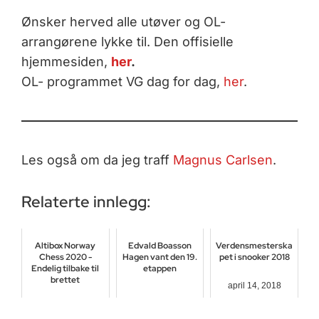
Ønsker herved alle utøver og OL-
arrangørene lykke til. Den offisielle
hjemmesiden,
her
.
OL- programmet VG dag for dag,
her
.
Les også om da jeg traff
Magnus Carlsen
.
Relaterte innlegg:
Altibox Norway
Edvald Boasson
Verdensmesterska
Chess 2020 -
Hagen vant den 19.
pet i snooker 2018
Endelig tilbake til
etappen
brettet
april 14, 2018
juli 22, 2017
september 29, 2020