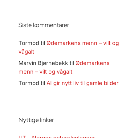
Siste kommentarer
Tormod
til
Ødemarkens menn – vilt og
vågalt
Marvin Bjørnebekk
til
Ødemarkens
menn – vilt og vågalt
Tormod
til
AI gir nytt liv til gamle bilder
Nyttige linker
UT – Norges naturplanlegger