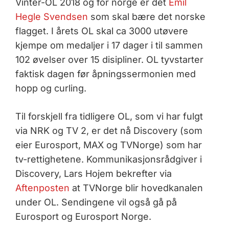
Vinter-OL 2018 og for norge er det
Emil
Hegle Svendsen
som skal bære det norske
flagget. I årets OL skal ca 3000 utøvere
kjempe om medaljer i 17 dager i til sammen
102 øvelser over 15 disipliner. OL tyvstarter
faktisk dagen før åpningssermonien med
hopp og curling.
Til forskjell fra tidligere OL, som vi har fulgt
via NRK og TV 2, er det nå Discovery (som
eier Eurosport, MAX og TVNorge) som har
tv-rettighetene. Kommunikasjonsrådgiver i
Discovery, Lars Hojem bekrefter via
Aftenposten
at TVNorge blir hovedkanalen
under OL. Sendingene vil også gå på
Eurosport og Eurosport Norge.