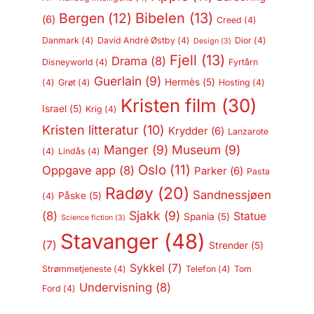
Bergen
(12)
Bibelen
(13)
(6)
Creed
(4)
Danmark
(4)
David André Østby
(4)
Dior
(4)
Design
(3)
Fjell
(13)
Drama
(8)
Disneyworld
(4)
Fyrtårn
Guerlain
(9)
Hermès
(5)
(4)
Grøt
(4)
Hosting
(4)
Kristen film
(30)
Israel
(5)
Krig
(4)
Kristen litteratur
(10)
Krydder
(6)
Lanzarote
Manger
(9)
Museum
(9)
(4)
Lindås
(4)
Oslo
(11)
Oppgave app
(8)
Parker
(6)
Pasta
Radøy
(20)
Sandnessjøen
Påske
(5)
(4)
Sjakk
(9)
(8)
Statue
Spania
(5)
Science fiction
(3)
Stavanger
(48)
(7)
Strender
(5)
Sykkel
(7)
Strømmetjeneste
(4)
Telefon
(4)
Tom
Undervisning
(8)
Ford
(4)