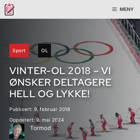
Hopp
MENY
til
innhold
Sport
OL
VINTER-OL 2018 – VI
ØNSKER DELTAGERE
HELL OG LYKKE!
Publisert:
9. februar 2018
Oppdatert:
9. mai 2024
Tormod