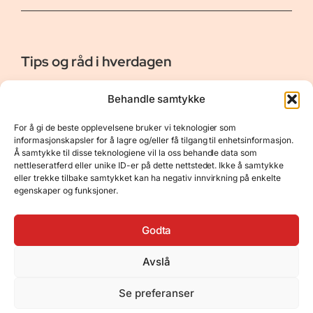
Tips og råd i hverdagen
Er vår bloggside hvor vi ønsker å dele våre opplevelser og
Behandle samtykke
gi deg råd og tips innen reiser, hotell - og restauranter,
naturopplevelser, personlig pleie, data, film og bøker m.m.
For å gi de beste opplevelsene bruker vi teknologier som
Nyttige Linker
Resurser
informasjonskapsler for å lagre og/eller få tilgang til enhetsinformasjon.
Å samtykke til disse teknologiene vil la oss behandle data som
Om oss
Personvernerklæring
nettleseratferd eller unike ID-er på dette nettstedet. Ikke å samtykke
eller trekke tilbake samtykket kan ha negativ innvirkning på enkelte
Kontakt
Opphavsrett
egenskaper og funksjoner.
Spørsmål og svar
Støtt oss
Godta
Avslå
© 2025 Tips og råd i hverdagen • Bygget
Se preferanser
med
GeneratePress
•
Hosted by
Hostinger