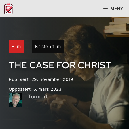
Hopp
MENY
til
innhold
Film
Kristen film
THE CASE FOR CHRIST
Publisert:
29. november 2019
Oppdatert:
6. mars 2023
Tormod