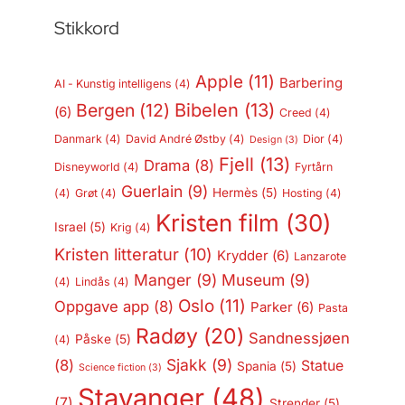
Stikkord
Apple
(11)
Barbering
AI - Kunstig intelligens
(4)
Bergen
(12)
Bibelen
(13)
(6)
Creed
(4)
Danmark
(4)
David André Østby
(4)
Dior
(4)
Design
(3)
Fjell
(13)
Drama
(8)
Disneyworld
(4)
Fyrtårn
Guerlain
(9)
Hermès
(5)
(4)
Grøt
(4)
Hosting
(4)
Kristen film
(30)
Israel
(5)
Krig
(4)
Kristen litteratur
(10)
Krydder
(6)
Lanzarote
Manger
(9)
Museum
(9)
(4)
Lindås
(4)
Oslo
(11)
Oppgave app
(8)
Parker
(6)
Pasta
Radøy
(20)
Sandnessjøen
Påske
(5)
(4)
Sjakk
(9)
(8)
Statue
Spania
(5)
Science fiction
(3)
Stavanger
(48)
(7)
Strender
(5)