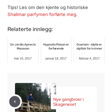
Tips! Les om den kjente og historiske
Shalimar parfymen forførte meg.
Relaterte innlegg:
Un Jardin Apres la
Hypnotic Poison er
Guerlain - Idylle er
Mousson
forførende
idyllisk for kvinner
mai 10, 2017
januar 18, 2017
februar 4, 2017
Nye gangbroer i
Skageneset