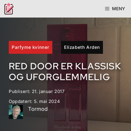
Hopp
MENY
til
innhold
Parfyme kvinner
Elizabeth Arden
RED DOOR ER KLASSISK
OG UFORGLEMMELIG
Publisert:
21. januar 2017
Oppdatert:
5. mai 2024
Tormod