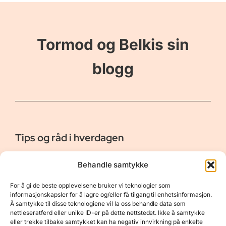
Tormod og Belkis sin
blogg
Tips og råd i hverdagen
Er vår bloggside hvor vi ønsker å dele våre opplevelser og
Behandle samtykke
gi deg råd og tips innen reiser, hotell - og restauranter,
naturopplevelser, personlig pleie, data, film og bøker m.m.
For å gi de beste opplevelsene bruker vi teknologier som
Nyttige Linker
Resurser
informasjonskapsler for å lagre og/eller få tilgang til enhetsinformasjon.
Å samtykke til disse teknologiene vil la oss behandle data som
Om oss
Personvernerklæring
nettleseratferd eller unike ID-er på dette nettstedet. Ikke å samtykke
eller trekke tilbake samtykket kan ha negativ innvirkning på enkelte