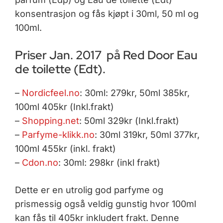
konsentrasjon og fås kjøpt i 30ml, 50 ml og
100ml.
Priser Jan. 2017 på Red Door Eau
de toilette (Edt).
–
Nordicfeel.no
: 30ml: 279kr, 50ml 385kr,
100ml 405kr (Inkl.frakt)
–
Shopping.net
: 50ml 329kr (Inkl.frakt)
–
Parfyme-klikk.no
: 30ml 319kr, 50ml 377kr,
100ml 455kr (inkl. frakt)
–
Cdon.no
: 30ml: 298kr (inkl frakt)
Dette er en utrolig god parfyme og
prismessig også veldig gunstig hvor 100ml
kan fås til 405kr inkludert frakt. Denne