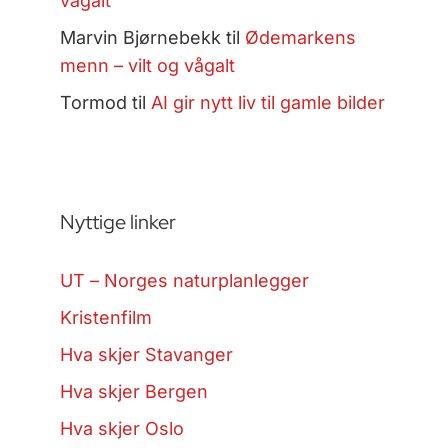
vågalt
Marvin Bjørnebekk
til
Ødemarkens
menn – vilt og vågalt
Tormod
til
AI gir nytt liv til gamle bilder
Nyttige linker
UT – Norges naturplanlegger
Kristenfilm
Hva skjer Stavanger
Hva skjer Bergen
Hva skjer Oslo