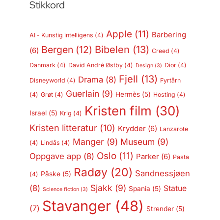
Stikkord
Apple
(11)
Barbering
AI - Kunstig intelligens
(4)
Bergen
(12)
Bibelen
(13)
(6)
Creed
(4)
Danmark
(4)
David André Østby
(4)
Dior
(4)
Design
(3)
Fjell
(13)
Drama
(8)
Disneyworld
(4)
Fyrtårn
Guerlain
(9)
Hermès
(5)
(4)
Grøt
(4)
Hosting
(4)
Kristen film
(30)
Israel
(5)
Krig
(4)
Kristen litteratur
(10)
Krydder
(6)
Lanzarote
Manger
(9)
Museum
(9)
(4)
Lindås
(4)
Oslo
(11)
Oppgave app
(8)
Parker
(6)
Pasta
Radøy
(20)
Sandnessjøen
Påske
(5)
(4)
Sjakk
(9)
(8)
Statue
Spania
(5)
Science fiction
(3)
Stavanger
(48)
(7)
Strender
(5)