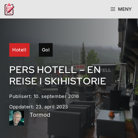
Hopp
MENY
til
innhold
Hotell
Gol
PERS HOTELL – EN
REISE I SKIHISTORIE
Publisert:
10. september 2016
Oppdatert:
23. april 2023
Tormod