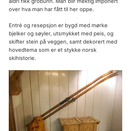
aldri fikk grobunn. Man blir mektig imponert
over hva man har fått til her oppe.
Entré og resepsjon er bygd med mørke
bjelker og søyler, utsmykket med peis, og
skifter stein på veggen, samt dekorert med
hovedtema som er et stykke norsk
skihistorie.