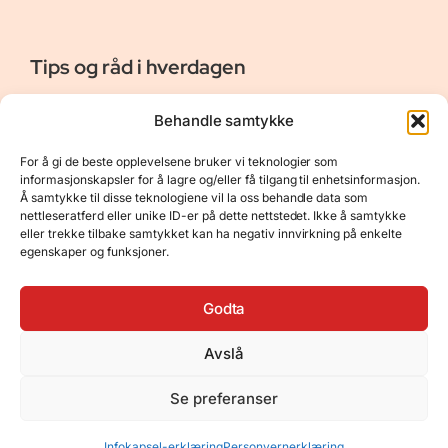
Tips og råd i hverdagen
Er vår bloggside hvor vi ønsker å dele våre opplevelser og
Behandle samtykke
gi deg råd og tips innen reiser, hotell - og restauranter,
naturopplevelser, personlig pleie, data, film og bøker m.m.
For å gi de beste opplevelsene bruker vi teknologier som
Nyttige Linker
Resurser
informasjonskapsler for å lagre og/eller få tilgang til enhetsinformasjon.
Å samtykke til disse teknologiene vil la oss behandle data som
Om oss
Personvernerklæring
nettleseratferd eller unike ID-er på dette nettstedet. Ikke å samtykke
eller trekke tilbake samtykket kan ha negativ innvirkning på enkelte
Kontakt
Opphavsrett
egenskaper og funksjoner.
Spørsmål og svar
Støtt oss
Godta
Avslå
© 2025 Tips og råd i hverdagen • Bygget
Se preferanser
med
GeneratePress
•
Hosted by
Hostinger
Infokapsel-erklæring
Personvernerklæring