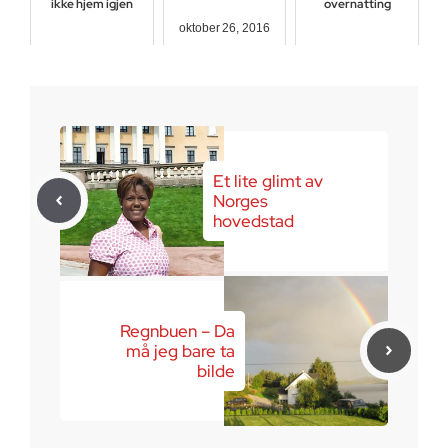
ikke hjem igjen
overnatting
oktober 26, 2016
august 13, 2016
november 19, 2016
Et lite glimt av
Norges
hovedstad
Regnbuen – Da
må jeg bare ta
bilde