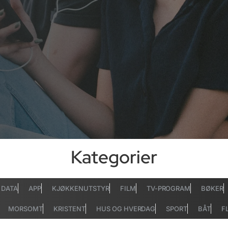
Kategorier
DATA
APP
KJØKKENUTSTYR
FILM
TV-PROGRAM
BØKER
MORSOMT
KRISTENT
HUS OG HVERDAG
SPORT
BÅT
F