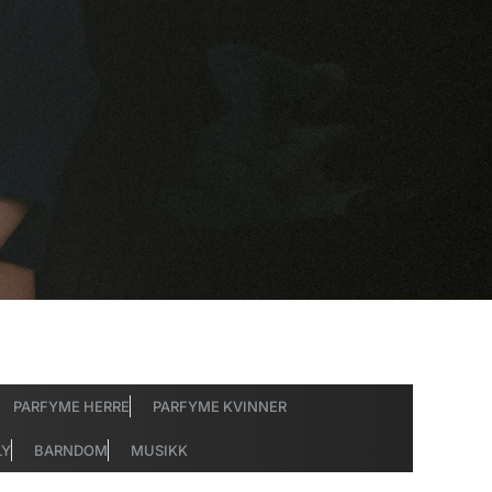
PARFYME HERRE
PARFYME KVINNER
LY
BARNDOM
MUSIKK