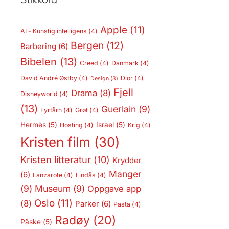
Apple
(11)
AI - Kunstig intelligens
(4)
Bergen
(12)
Barbering
(6)
Bibelen
(13)
Creed
(4)
Danmark
(4)
David André Østby
(4)
Dior
(4)
Design
(3)
Fjell
Drama
(8)
Disneyworld
(4)
(13)
Guerlain
(9)
Fyrtårn
(4)
Grøt
(4)
Hermès
(5)
Israel
(5)
Hosting
(4)
Krig
(4)
Kristen film
(30)
Kristen litteratur
(10)
Krydder
Manger
(6)
Lanzarote
(4)
Lindås
(4)
(9)
Museum
(9)
Oppgave app
Oslo
(11)
(8)
Parker
(6)
Pasta
(4)
Radøy
(20)
Påske
(5)