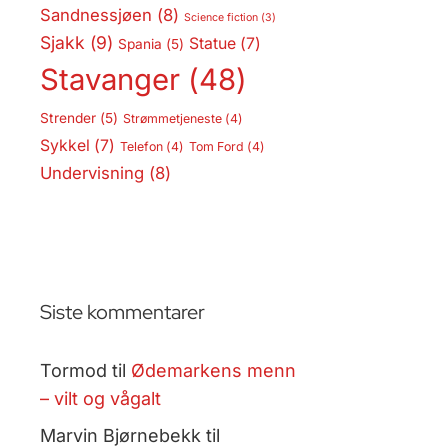
Sandnessjøen
(8)
Science fiction
(3)
Sjakk
(9)
Statue
(7)
Spania
(5)
Stavanger
(48)
Strender
(5)
Strømmetjeneste
(4)
Sykkel
(7)
Telefon
(4)
Tom Ford
(4)
Undervisning
(8)
Siste kommentarer
Tormod
til
Ødemarkens menn
– vilt og vågalt
Marvin Bjørnebekk
til