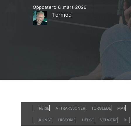
Oppdatert:
6. mars 2026
Tormod
REISE
ATTRAKSJONER
TURGLEDE
MAT
KUNST
HISTORIE
HELSE
VELVÆRE
BIL