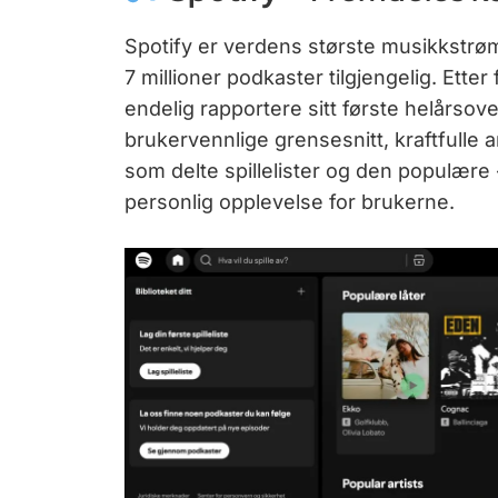
Spotify er verdens største musikkstrø
7 millioner podkaster tilgjengelig. Ett
endelig rapportere sitt første helårsover
brukervennlige grensesnitt, kraftfulle 
som delte spillelister og den populær
personlig opplevelse for brukerne.