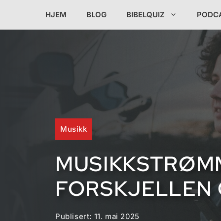
Hopp
HJEM
BLOG
BIBELQUIZ
PODC
til
innhold
Musikk
MUSIKKSTRØMM
FORSKJELLEN 
Publisert:
11. mai 2025