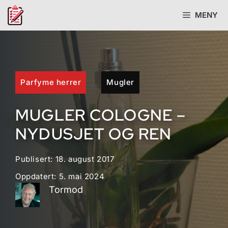
Hopp
MENY
til
innhold
Parfyme herrer
Mugler
MUGLER COLOGNE –
NYDUSJET OG REN
Publisert:
18. august 2017
Oppdatert:
5. mai 2024
Tormod