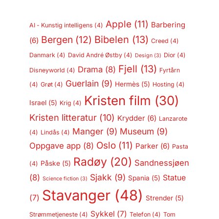
Apple
(11)
Barbering
AI - Kunstig intelligens
(4)
Bergen
(12)
Bibelen
(13)
(6)
Creed
(4)
Danmark
(4)
David André Østby
(4)
Dior
(4)
Design
(3)
Fjell
(13)
Drama
(8)
Disneyworld
(4)
Fyrtårn
Guerlain
(9)
Hermès
(5)
(4)
Grøt
(4)
Hosting
(4)
Kristen film
(30)
Israel
(5)
Krig
(4)
Kristen litteratur
(10)
Krydder
(6)
Lanzarote
Manger
(9)
Museum
(9)
(4)
Lindås
(4)
Oslo
(11)
Oppgave app
(8)
Parker
(6)
Pasta
Radøy
(20)
Sandnessjøen
Påske
(5)
(4)
Sjakk
(9)
(8)
Statue
Spania
(5)
Science fiction
(3)
Stavanger
(48)
(7)
Strender
(5)
Sykkel
(7)
Strømmetjeneste
(4)
Telefon
(4)
Tom