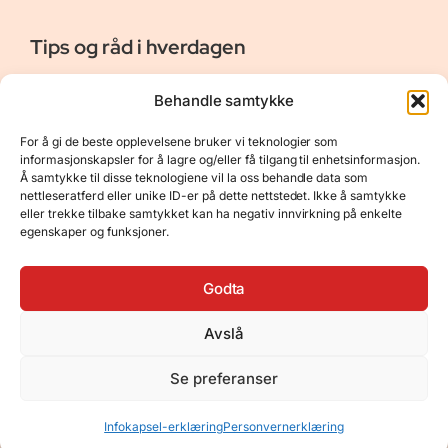
Tips og råd i hverdagen
Er vår bloggside hvor vi ønsker å dele våre opplevelser og
Behandle samtykke
gi deg råd og tips innen reiser, hotell - og restauranter,
naturopplevelser, personlig pleie, data, film og bøker m.m.
For å gi de beste opplevelsene bruker vi teknologier som
Nyttige Linker
Resurser
informasjonskapsler for å lagre og/eller få tilgang til enhetsinformasjon.
Å samtykke til disse teknologiene vil la oss behandle data som
Om oss
Personvernerklæring
nettleseratferd eller unike ID-er på dette nettstedet. Ikke å samtykke
eller trekke tilbake samtykket kan ha negativ innvirkning på enkelte
Kontakt
Opphavsrett
egenskaper og funksjoner.
Spørsmål og svar
Støtt oss
Godta
Avslå
© 2025 Tips og råd i hverdagen • Bygget
Se preferanser
med
GeneratePress
•
Hosted by
Hostinger
Infokapsel-erklæring
Personvernerklæring