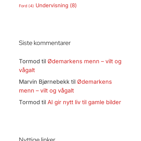
Undervisning
(8)
Ford
(4)
Siste kommentarer
Tormod
til
Ødemarkens menn – vilt og
vågalt
Marvin Bjørnebekk
til
Ødemarkens
menn – vilt og vågalt
Tormod
til
AI gir nytt liv til gamle bilder
Nyttige linker