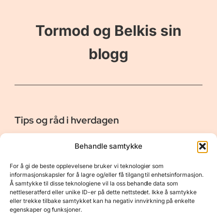
Tormod og Belkis sin
blogg
Tips og råd i hverdagen
Er vår bloggside hvor vi ønsker å dele våre opplevelser og
Behandle samtykke
gi deg råd og tips innen reiser, hotell - og restauranter,
naturopplevelser, personlig pleie, data, film og bøker m.m.
For å gi de beste opplevelsene bruker vi teknologier som
Nyttige Linker
Resurser
informasjonskapsler for å lagre og/eller få tilgang til enhetsinformasjon.
Å samtykke til disse teknologiene vil la oss behandle data som
Om oss
Personvernerklæring
nettleseratferd eller unike ID-er på dette nettstedet. Ikke å samtykke
eller trekke tilbake samtykket kan ha negativ innvirkning på enkelte
Kontakt
Opphavsrett
egenskaper og funksjoner.