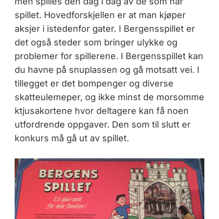
men spilles den dag i dag av de som har
spillet. Hovedforskjellen er at man kjøper
aksjer i istedenfor gater. I Bergensspillet er
det også steder som bringer ulykke og
problemer for spillerene. I Bergensspillet kan
du havne på snuplassen og gå motsatt vei. I
tillegget er det bompenger og diverse
skatteulemeper, og ikke minst de morsomme
ktjusakortene hvor deltagere kan få noen
utfordrende oppgaver. Den som til slutt er
konkurs må gå ut av spillet.