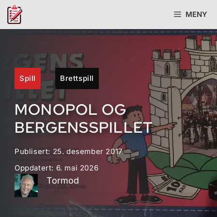
Hopp
MENY
til
innhold
Spill
Brettspill
MONOPOL OG
BERGENSSPILLET
Publisert:
25. desember 2017
Oppdatert:
6. mai 2026
Tormod