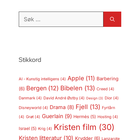
Søk
etter:
Stikkord
Apple
(11)
Barbering
AI - Kunstig intelligens
(4)
Bergen
(12)
Bibelen
(13)
(6)
Creed
(4)
Danmark
(4)
David André Østby
(4)
Dior
(4)
Design
(3)
Fjell
(13)
Drama
(8)
Disneyworld
(4)
Fyrtårn
Guerlain
(9)
Hermès
(5)
(4)
Grøt
(4)
Hosting
(4)
Kristen film
(30)
Israel
(5)
Krig
(4)
Kristen litteratur
(10)
Krydder
(6)
Lanzarote