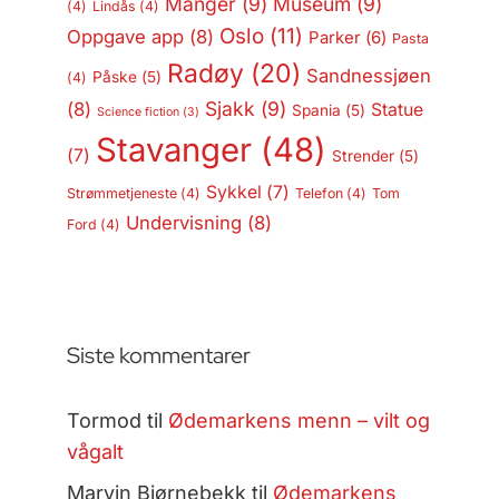
Manger
(9)
Museum
(9)
(4)
Lindås
(4)
Oslo
(11)
Oppgave app
(8)
Parker
(6)
Pasta
Radøy
(20)
Sandnessjøen
Påske
(5)
(4)
Sjakk
(9)
(8)
Statue
Spania
(5)
Science fiction
(3)
Stavanger
(48)
(7)
Strender
(5)
Sykkel
(7)
Strømmetjeneste
(4)
Telefon
(4)
Tom
Undervisning
(8)
Ford
(4)
Siste kommentarer
Tormod
til
Ødemarkens menn – vilt og
vågalt
Marvin Bjørnebekk
til
Ødemarkens