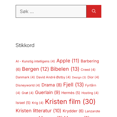
Søk
etter:
Stikkord
Apple
(11)
Barbering
AI - Kunstig intelligens
(4)
Bergen
(12)
Bibelen
(13)
(6)
Creed
(4)
Danmark
(4)
David André Østby
(4)
Dior
(4)
Design
(3)
Fjell
(13)
Drama
(8)
Disneyworld
(4)
Fyrtårn
Guerlain
(9)
Hermès
(5)
(4)
Grøt
(4)
Hosting
(4)
Kristen film
(30)
Israel
(5)
Krig
(4)
Kristen litteratur
(10)
Krydder
(6)
Lanzarote