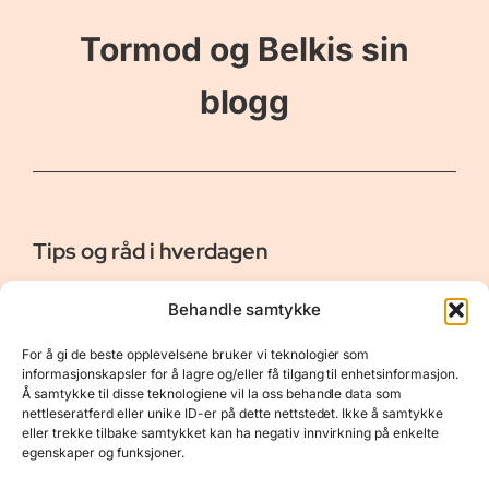
Tormod og Belkis sin
blogg
Tips og råd i hverdagen
Er vår bloggside hvor vi ønsker å dele våre opplevelser og
Behandle samtykke
gi deg råd og tips innen reiser, hotell - og restauranter,
naturopplevelser, personlig pleie, data, film og bøker m.m.
For å gi de beste opplevelsene bruker vi teknologier som
Nyttige Linker
Resurser
informasjonskapsler for å lagre og/eller få tilgang til enhetsinformasjon.
Å samtykke til disse teknologiene vil la oss behandle data som
Om oss
Personvernerklæring
nettleseratferd eller unike ID-er på dette nettstedet. Ikke å samtykke
eller trekke tilbake samtykket kan ha negativ innvirkning på enkelte
Kontakt
Opphavsrett
egenskaper og funksjoner.
Spørsmål og svar
Støtt oss