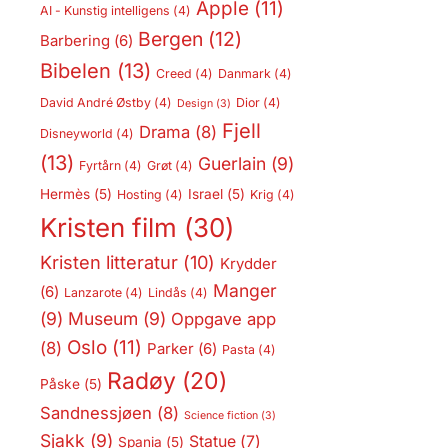
Apple
(11)
AI - Kunstig intelligens
(4)
Bergen
(12)
Barbering
(6)
Bibelen
(13)
Creed
(4)
Danmark
(4)
David André Østby
(4)
Dior
(4)
Design
(3)
Fjell
Drama
(8)
Disneyworld
(4)
(13)
Guerlain
(9)
Fyrtårn
(4)
Grøt
(4)
Hermès
(5)
Israel
(5)
Hosting
(4)
Krig
(4)
Kristen film
(30)
Kristen litteratur
(10)
Krydder
Manger
(6)
Lanzarote
(4)
Lindås
(4)
(9)
Museum
(9)
Oppgave app
Oslo
(11)
(8)
Parker
(6)
Pasta
(4)
Radøy
(20)
Påske
(5)
Sandnessjøen
(8)
Science fiction
(3)
Sjakk
(9)
Statue
(7)
Spania
(5)