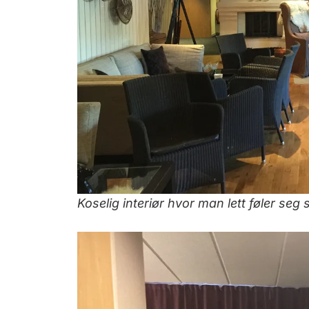
Koselig interiør hvor man lett føler se