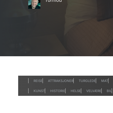
Tormod
REISE
ATTRAKSJONER
TURGLEDE
MAT
KUNST
HISTORIE
HELSE
VELVÆRE
BIL