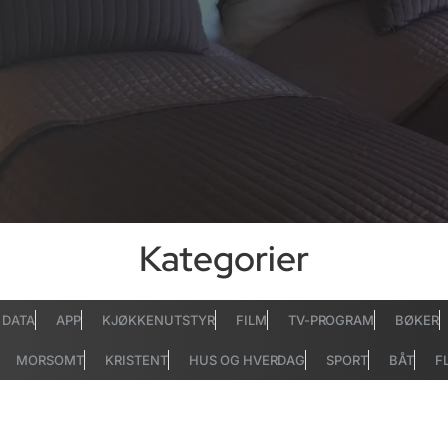
Kategorier
DATA
APP
KJØKKENUTSTYR
FILM
TV-PROGRAM
BØKER
MORSOMT
KRISTENT
HUS OG HVERDAG
SPORT
BÅT
F