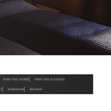
PARFYME HERRE
PARFYME KVINNER
LY
BARNDOM
MUSIKK