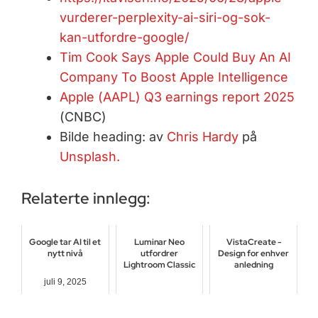
vurderer-perplexity-ai-siri-og-sok-
kan-utfordre-google/
Tim Cook Says Apple Could Buy An AI
Company To Boost Apple Intelligence
Apple (AAPL) Q3 earnings report 2025
(CNBC)
Bilde heading: av
Chris Hardy
på
Unsplash.
Relaterte innlegg:
Google tar AI til et
Luminar Neo
VistaCreate -
nytt nivå
utfordrer
Design for enhver
Lightroom Classic
anledning
juli 9, 2025
september 16, 2023
mai 13, 2022