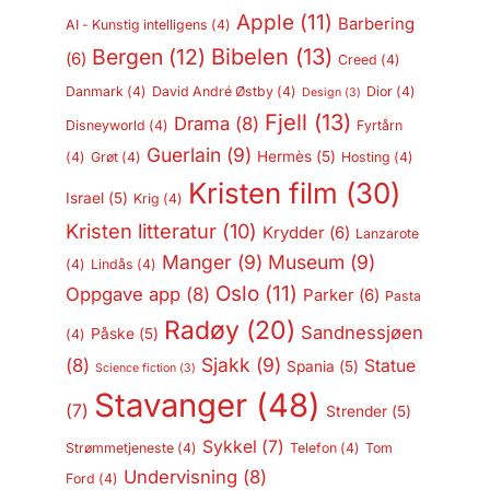
Apple
(11)
Barbering
AI - Kunstig intelligens
(4)
Bergen
(12)
Bibelen
(13)
(6)
Creed
(4)
Danmark
(4)
David André Østby
(4)
Dior
(4)
Design
(3)
Fjell
(13)
Drama
(8)
Disneyworld
(4)
Fyrtårn
Guerlain
(9)
Hermès
(5)
(4)
Grøt
(4)
Hosting
(4)
Kristen film
(30)
Israel
(5)
Krig
(4)
Kristen litteratur
(10)
Krydder
(6)
Lanzarote
Manger
(9)
Museum
(9)
(4)
Lindås
(4)
Oslo
(11)
Oppgave app
(8)
Parker
(6)
Pasta
Radøy
(20)
Sandnessjøen
Påske
(5)
(4)
Sjakk
(9)
(8)
Statue
Spania
(5)
Science fiction
(3)
Stavanger
(48)
(7)
Strender
(5)
Sykkel
(7)
Strømmetjeneste
(4)
Telefon
(4)
Tom
Undervisning
(8)
Ford
(4)