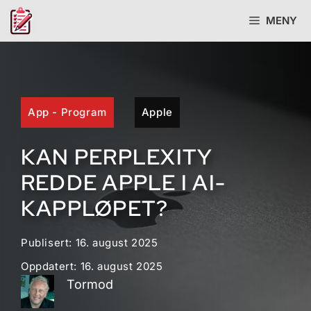
Hopp
MENY
til
innhold
App - Program
Apple
KAN PERPLEXITY
REDDE APPLE I AI-
KAPPLØPET?
Publisert:
16. august 2025
Oppdatert:
16. august 2025
Tormod