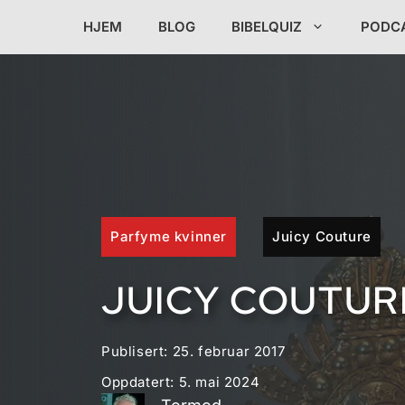
Hopp
HJEM
BLOG
BIBELQUIZ
PODC
til
innhold
Parfyme kvinner
Juicy Couture
JUICY COUTUR
Publisert:
25. februar 2017
Oppdatert:
5. mai 2024