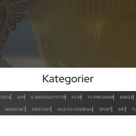
Kategorier
DATA
APP
KJØKKENUTSTYR
FILM
TV-PROGRAM
BØKER
MORSOMT
KRISTENT
HUS OG HVERDAG
SPORT
BÅT
F