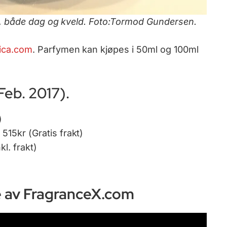
t, både dag og kveld. Foto:Tormod Gundersen.
ica.com
. Parfymen kan kjøpes i 50ml og 100ml
Feb. 2017).
)
515kr (Gratis frakt)
kl. frakt)
e av FragranceX.com