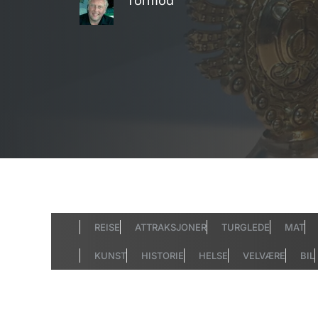
Tormod
REISE
ATTRAKSJONER
TURGLEDE
MAT
KUNST
HISTORIE
HELSE
VELVÆRE
BIL