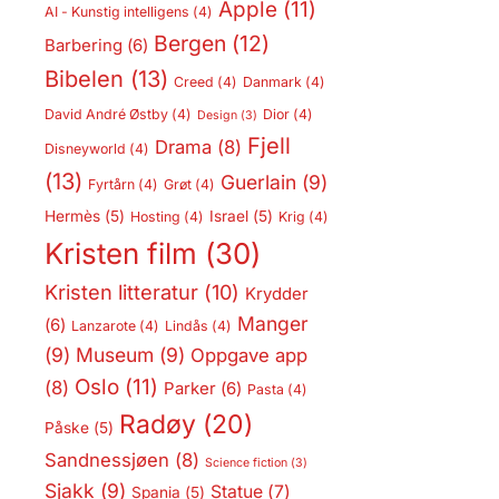
Apple
(11)
AI - Kunstig intelligens
(4)
Bergen
(12)
Barbering
(6)
Bibelen
(13)
Creed
(4)
Danmark
(4)
David André Østby
(4)
Dior
(4)
Design
(3)
Fjell
Drama
(8)
Disneyworld
(4)
(13)
Guerlain
(9)
Fyrtårn
(4)
Grøt
(4)
Hermès
(5)
Israel
(5)
Hosting
(4)
Krig
(4)
Kristen film
(30)
Kristen litteratur
(10)
Krydder
Manger
(6)
Lanzarote
(4)
Lindås
(4)
(9)
Museum
(9)
Oppgave app
Oslo
(11)
(8)
Parker
(6)
Pasta
(4)
Radøy
(20)
Påske
(5)
Sandnessjøen
(8)
Science fiction
(3)
Sjakk
(9)
Statue
(7)
Spania
(5)