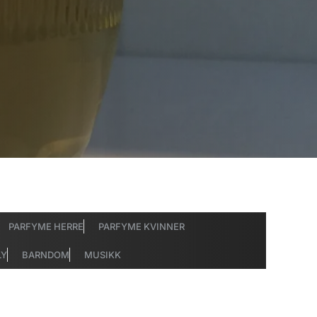
PARFYME HERRE
PARFYME KVINNER
LY
BARNDOM
MUSIKK