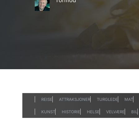
Tormod
REISE
ATTRAKSJONER
TURGLEDE
MAT
KUNST
HISTORIE
HELSE
VELVÆRE
BIL