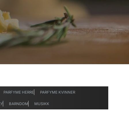
PARFYME HERRE
PARFYME KVINNER
LY
BARNDOM
MUSIKK