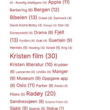
Apple
(11)
AI - Kunstig intelligens
(4)
Bergen
(12)
Barbering
(6)
Bibelen
(13)
Creed
(4)
Danmark
(4)
David André Østby
(4)
Dior
(4)
Design
(3)
Fjell
Drama
(8)
Disneyworld
(4)
(13)
Guerlain
(9)
Fyrtårn
(4)
Grøt
(4)
Hermès
(5)
Israel
(5)
Hosting
(4)
Krig
(4)
Kristen film
(30)
Kristen litteratur
(10)
Krydder
Manger
(6)
Lanzarote
(4)
Lindås
(4)
(9)
Museum
(9)
Oppgave app
Oslo
(11)
(8)
Parker
(6)
Pasta
(4)
Radøy
(20)
Påske
(5)
Sandnessjøen
(8)
Science fiction
(3)
Sjakk
(9)
Statue
(7)
Spania
(5)