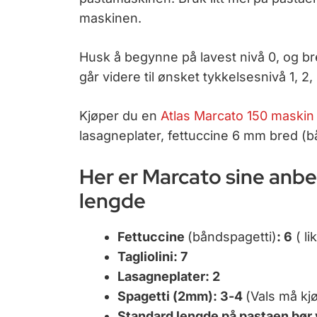
maskinen.
Husk å begynne på lavest nivå 0, og b
går videre til ønsket tykkelsesnivå 1, 2, 
Kjøper du en
Atlas Marcato 150 maskin
lasagneplater, fettuccine 6 mm bred (bå
Her er Marcato sine anbe
lengde
Fettuccine
(båndspagetti)
: 6
( li
Tagliolini: 7
Lasagneplater: 2
Spagetti (2mm): 3-4
(Vals må kj
Standard lengde på pastaen bør