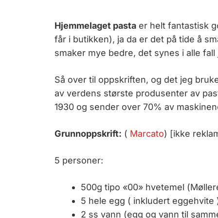
Hjemmelaget pasta
er helt fantastisk g
får i butikken), ja da er det på tide å 
smaker mye bedre, det synes i alle fall 
Så over til oppskriften, og det jeg bru
av verdens største produsenter av past
1930 og sender over 70% av maskinene
Grunnoppskrift:
(
Marcato
) [ikke rekla
5 personer:
500g tipo «00» hvetemel (Mølleren
5 hele egg ( inkludert eggehvite 
2 ss vann (egg og vann til sam