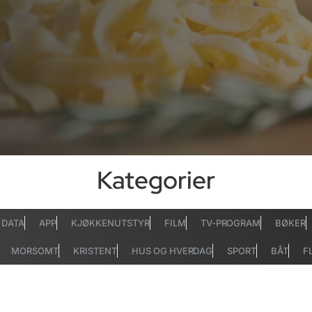
Kategorier
DATA
APP
KJØKKENUTSTYR
FILM
TV-PROGRAM
BØKER
MORSOMT
KRISTENT
HUS OG HVERDAG
SPORT
BÅT
F