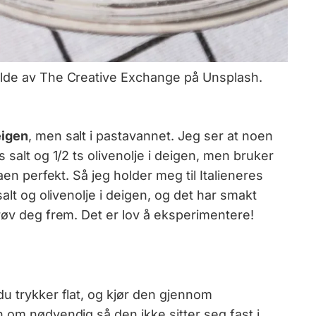
ilde av The Creative Exchange på Unsplash.
eigen
, men salt i pastavannet. Jeg ser at noen
s salt og 1/2 ts olivenolje i deigen, men bruker
aen perfekt. Så jeg holder meg til Italieneres
salt og olivenolje i deigen, og det har smakt
røv deg frem. Det er lov å eksperimentere!
u trykker flat, og kjør den gjennom
 om nødvendig så den ikke sitter seg fast i