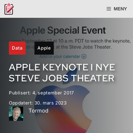
Hopp
MENY
til
innhold
Data
Apple
APPLE KEYNOTE I NYE
STEVE JOBS THEATER
Publisert:
4. september 2017
Oppdatert:
30. mars 2023
Tormod