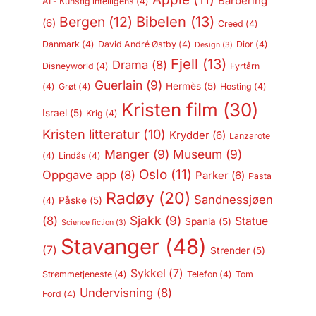
Barbering
AI - Kunstig intelligens
(4)
Bergen
(12)
Bibelen
(13)
(6)
Creed
(4)
Danmark
(4)
David André Østby
(4)
Dior
(4)
Design
(3)
Fjell
(13)
Drama
(8)
Disneyworld
(4)
Fyrtårn
Guerlain
(9)
Hermès
(5)
(4)
Grøt
(4)
Hosting
(4)
Kristen film
(30)
Israel
(5)
Krig
(4)
Kristen litteratur
(10)
Krydder
(6)
Lanzarote
Manger
(9)
Museum
(9)
(4)
Lindås
(4)
Oslo
(11)
Oppgave app
(8)
Parker
(6)
Pasta
Radøy
(20)
Sandnessjøen
Påske
(5)
(4)
Sjakk
(9)
(8)
Statue
Spania
(5)
Science fiction
(3)
Stavanger
(48)
(7)
Strender
(5)
Sykkel
(7)
Strømmetjeneste
(4)
Telefon
(4)
Tom
Undervisning
(8)
Ford
(4)