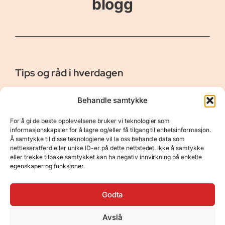
blogg
Tips og råd i hverdagen
Er vår bloggside hvor vi ønsker å dele våre opplevelser og
Behandle samtykke
gi deg råd og tips innen reiser, hotell - og restauranter,
naturopplevelser, personlig pleie, data, film og bøker m.m.
For å gi de beste opplevelsene bruker vi teknologier som
Nyttige Linker
Resurser
informasjonskapsler for å lagre og/eller få tilgang til enhetsinformasjon.
Å samtykke til disse teknologiene vil la oss behandle data som
Om oss
Personvernerklæring
nettleseratferd eller unike ID-er på dette nettstedet. Ikke å samtykke
eller trekke tilbake samtykket kan ha negativ innvirkning på enkelte
Kontakt
Opphavsrett
egenskaper og funksjoner.
Spørsmål og svar
Støtt oss
Godta
Avslå