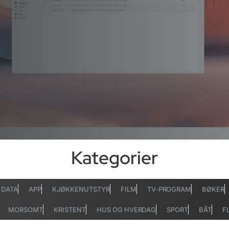
Kategorier
DATA
APP
KJØKKENUTSTYR
FILM
TV-PROGRAM
BØKER
MORSOMT
KRISTENT
HUS OG HVERDAG
SPORT
BÅT
F