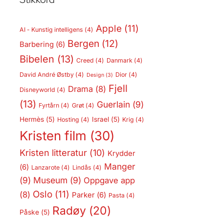
Apple
(11)
AI - Kunstig intelligens
(4)
Bergen
(12)
Barbering
(6)
Bibelen
(13)
Creed
(4)
Danmark
(4)
David André Østby
(4)
Dior
(4)
Design
(3)
Fjell
Drama
(8)
Disneyworld
(4)
(13)
Guerlain
(9)
Fyrtårn
(4)
Grøt
(4)
Hermès
(5)
Israel
(5)
Hosting
(4)
Krig
(4)
Kristen film
(30)
Kristen litteratur
(10)
Krydder
Manger
(6)
Lanzarote
(4)
Lindås
(4)
(9)
Museum
(9)
Oppgave app
Oslo
(11)
(8)
Parker
(6)
Pasta
(4)
Radøy
(20)
Påske
(5)