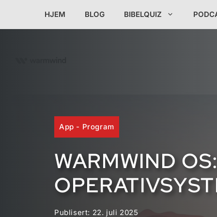
Hopp
HJEM
BLOG
BIBELQUIZ
PODC
til
innhold
App - Program
WARMWIND OS:
OPERATIVSYS
Publisert:
22. juli 2025