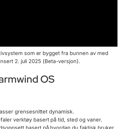
tivsystem som er bygget fra bunnen av med
nsert 2. juli 2025 (Beta-versjon).
Warmwind OS
lpasser grensesnittet dynamisk.
ler verktøy basert på tid, sted og vaner.
dsoppsett basert på hvordan du faktisk bruker