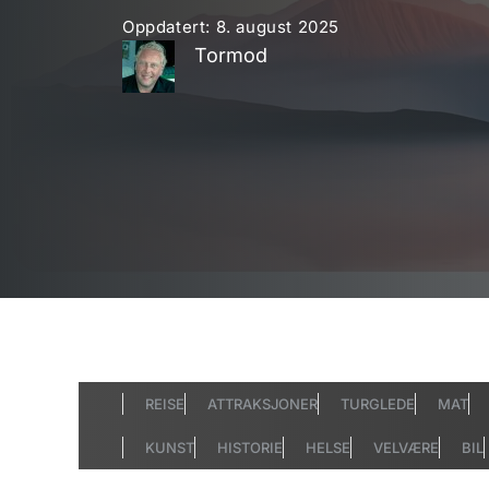
Oppdatert:
8. august 2025
Tormod
REISE
ATTRAKSJONER
TURGLEDE
MAT
KUNST
HISTORIE
HELSE
VELVÆRE
BIL