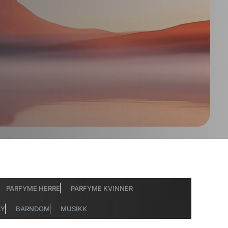
PARFYME HERRE
PARFYME KVINNER
LY
BARNDOM
MUSIKK