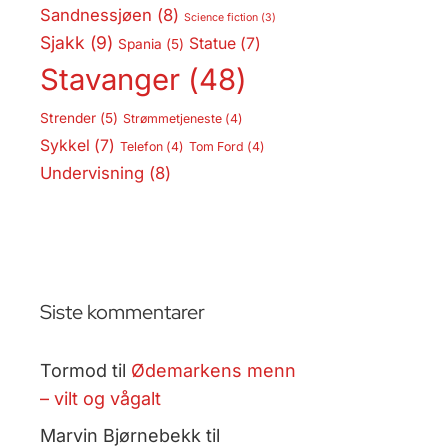
Sandnessjøen
(8)
Science fiction
(3)
Sjakk
(9)
Statue
(7)
Spania
(5)
Stavanger
(48)
Strender
(5)
Strømmetjeneste
(4)
Sykkel
(7)
Telefon
(4)
Tom Ford
(4)
Undervisning
(8)
Siste kommentarer
Tormod
til
Ødemarkens menn
– vilt og vågalt
Marvin Bjørnebekk
til