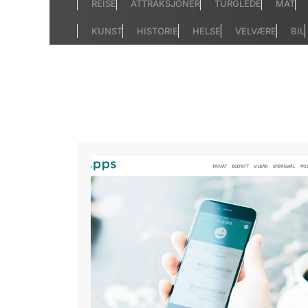
REISE
ATTRAKSJONER
TURGLEDE
MAT
KUNST
HISTORIE
HELSE
VELVÆRE
BIL