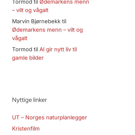
Tormod
til
Ødemarkens menn
– vilt og vågalt
Marvin Bjørnebekk
til
Ødemarkens menn – vilt og
vågalt
Tormod
til
AI gir nytt liv til
gamle bilder
Nyttige linker
UT – Norges naturplanlegger
Kristenfilm