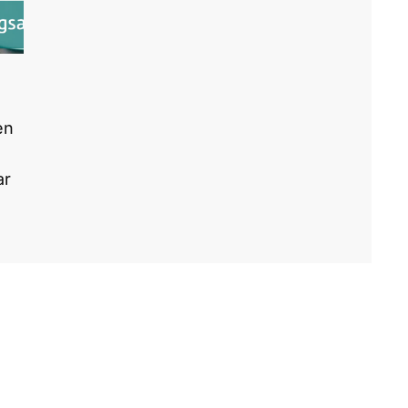
en
ar