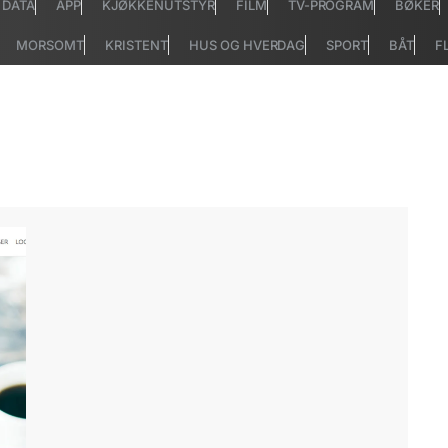
DATA
APP
KJØKKENUTSTYR
FILM
TV-PROGRAM
BØKER
MORSOMT
KRISTENT
HUS OG HVERDAG
SPORT
BÅT
F