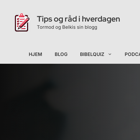
Hopp
til
Tips og råd i hverdagen
innhold
Tormod og Belkis sin blogg
HJEM
BLOG
BIBELQUIZ
PODC