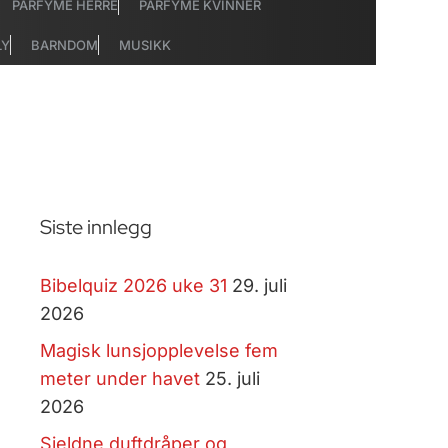
PARFYME HERRE
PARFYME KVINNER
LY
BARNDOM
MUSIKK
Siste innlegg
Bibelquiz 2026 uke 31
29. juli
2026
Magisk lunsjopplevelse fem
meter under havet
25. juli
2026
Sjeldne duftdråper og