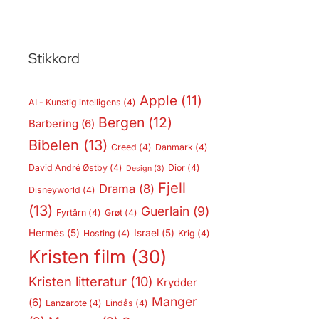
Stikkord
Apple
(11)
AI - Kunstig intelligens
(4)
Bergen
(12)
Barbering
(6)
Bibelen
(13)
Creed
(4)
Danmark
(4)
David André Østby
(4)
Dior
(4)
Design
(3)
Fjell
Drama
(8)
Disneyworld
(4)
(13)
Guerlain
(9)
Fyrtårn
(4)
Grøt
(4)
Hermès
(5)
Israel
(5)
Hosting
(4)
Krig
(4)
Kristen film
(30)
Kristen litteratur
(10)
Krydder
Manger
(6)
Lanzarote
(4)
Lindås
(4)