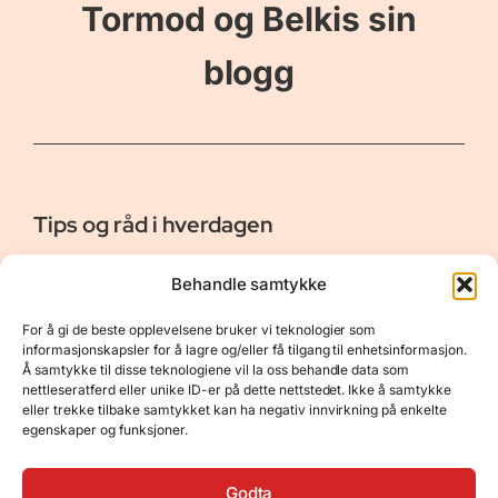
Tormod og Belkis sin
blogg
Tips og råd i hverdagen
Er vår bloggside hvor vi ønsker å dele våre opplevelser og
Behandle samtykke
gi deg råd og tips innen reiser, hotell - og restauranter,
naturopplevelser, personlig pleie, data, film og bøker m.m.
For å gi de beste opplevelsene bruker vi teknologier som
Nyttige Linker
Resurser
informasjonskapsler for å lagre og/eller få tilgang til enhetsinformasjon.
Å samtykke til disse teknologiene vil la oss behandle data som
Om oss
Personvernerklæring
nettleseratferd eller unike ID-er på dette nettstedet. Ikke å samtykke
eller trekke tilbake samtykket kan ha negativ innvirkning på enkelte
Kontakt
Opphavsrett
egenskaper og funksjoner.
Spørsmål og svar
Støtt oss
Godta