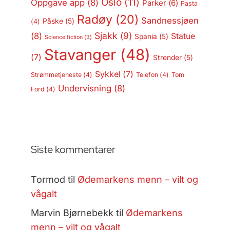
Oslo
(11)
Oppgave app
(8)
Parker
(6)
Pasta
Radøy
(20)
Sandnessjøen
Påske
(5)
(4)
Sjakk
(9)
(8)
Statue
Spania
(5)
Science fiction
(3)
Stavanger
(48)
(7)
Strender
(5)
Sykkel
(7)
Strømmetjeneste
(4)
Telefon
(4)
Tom
Undervisning
(8)
Ford
(4)
Siste kommentarer
Tormod
til
Ødemarkens menn – vilt og
vågalt
Marvin Bjørnebekk
til
Ødemarkens
menn – vilt og vågalt