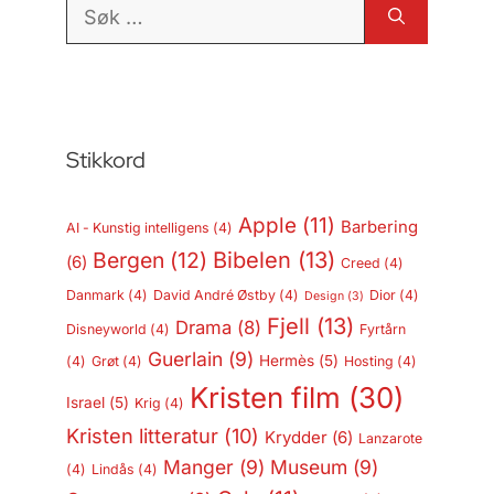
Søk
etter:
Stikkord
Apple
(11)
Barbering
AI - Kunstig intelligens
(4)
Bergen
(12)
Bibelen
(13)
(6)
Creed
(4)
Danmark
(4)
David André Østby
(4)
Dior
(4)
Design
(3)
Fjell
(13)
Drama
(8)
Disneyworld
(4)
Fyrtårn
Guerlain
(9)
Hermès
(5)
(4)
Grøt
(4)
Hosting
(4)
Kristen film
(30)
Israel
(5)
Krig
(4)
Kristen litteratur
(10)
Krydder
(6)
Lanzarote
Manger
(9)
Museum
(9)
(4)
Lindås
(4)