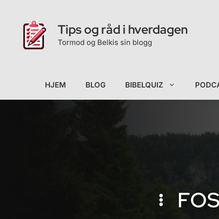
Hopp
til
Tips og råd i hverdagen
innhold
Tormod og Belkis sin blogg
HJEM
BLOG
BIBELQUIZ
PODC
FO