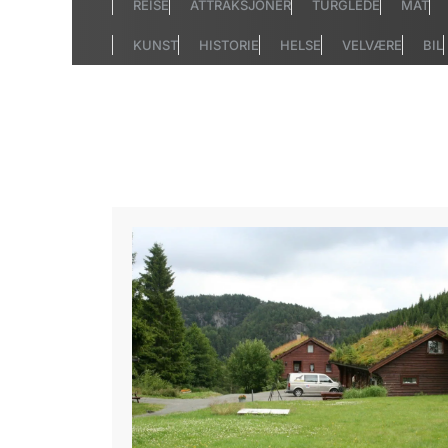
REISE
ATTRAKSJONER
TURGLEDE
MAT
KUNST
HISTORIE
HELSE
VELVÆRE
BIL