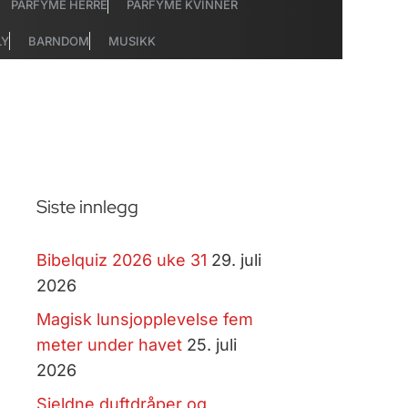
PARFYME HERRE
PARFYME KVINNER
LY
BARNDOM
MUSIKK
Siste innlegg
Bibelquiz 2026 uke 31
29. juli
2026
Magisk lunsjopplevelse fem
meter under havet
25. juli
2026
Sjeldne duftdråper og