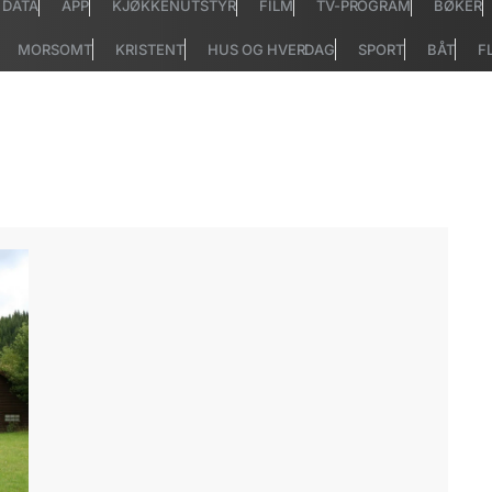
DATA
APP
KJØKKENUTSTYR
FILM
TV-PROGRAM
BØKER
MORSOMT
KRISTENT
HUS OG HVERDAG
SPORT
BÅT
F