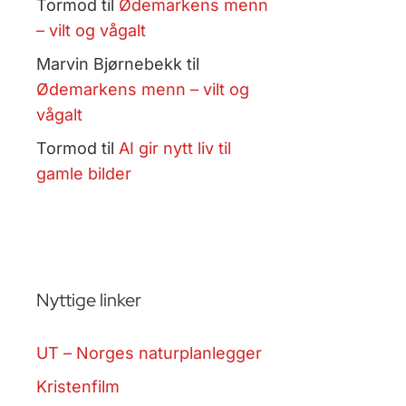
Tormod
til
Ødemarkens menn
– vilt og vågalt
Marvin Bjørnebekk
til
Ødemarkens menn – vilt og
vågalt
Tormod
til
AI gir nytt liv til
gamle bilder
Nyttige linker
UT – Norges naturplanlegger
Kristenfilm