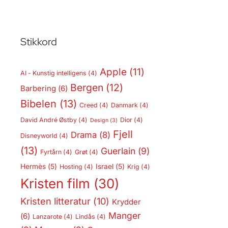
Stikkord
Apple
(11)
AI - Kunstig intelligens
(4)
Bergen
(12)
Barbering
(6)
Bibelen
(13)
Creed
(4)
Danmark
(4)
David André Østby
(4)
Dior
(4)
Design
(3)
Fjell
Drama
(8)
Disneyworld
(4)
(13)
Guerlain
(9)
Fyrtårn
(4)
Grøt
(4)
Hermès
(5)
Israel
(5)
Hosting
(4)
Krig
(4)
Kristen film
(30)
Kristen litteratur
(10)
Krydder
Manger
(6)
Lanzarote
(4)
Lindås
(4)