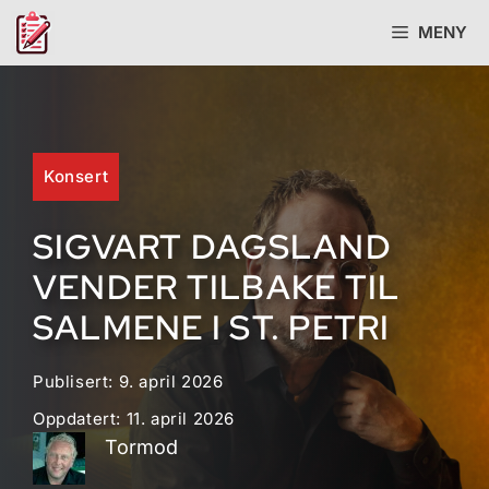
Hopp
MENY
til
innhold
Konsert
SIGVART DAGSLAND
VENDER TILBAKE TIL
SALMENE I ST. PETRI
Publisert:
9. april 2026
Oppdatert:
11. april 2026
Tormod