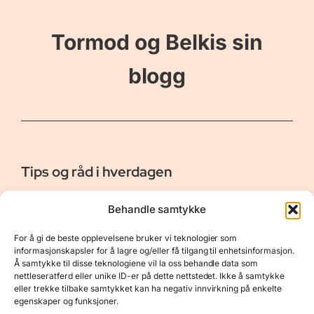
Tormod og Belkis sin
blogg
Tips og råd i hverdagen
Er vår bloggside hvor vi ønsker å dele våre opplevelser og
Behandle samtykke
gi deg råd og tips innen reiser, hotell - og restauranter,
naturopplevelser, personlig pleie, data, film og bøker m.m.
For å gi de beste opplevelsene bruker vi teknologier som
Nyttige Linker
Resurser
informasjonskapsler for å lagre og/eller få tilgang til enhetsinformasjon.
Å samtykke til disse teknologiene vil la oss behandle data som
Om oss
Personvernerklæring
nettleseratferd eller unike ID-er på dette nettstedet. Ikke å samtykke
eller trekke tilbake samtykket kan ha negativ innvirkning på enkelte
Kontakt
Opphavsrett
egenskaper og funksjoner.