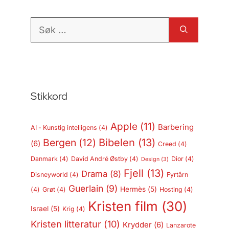
Søk
etter:
Stikkord
Apple
(11)
Barbering
AI - Kunstig intelligens
(4)
Bergen
(12)
Bibelen
(13)
(6)
Creed
(4)
Danmark
(4)
David André Østby
(4)
Dior
(4)
Design
(3)
Fjell
(13)
Drama
(8)
Disneyworld
(4)
Fyrtårn
Guerlain
(9)
Hermès
(5)
(4)
Grøt
(4)
Hosting
(4)
Kristen film
(30)
Israel
(5)
Krig
(4)
Kristen litteratur
(10)
Krydder
(6)
Lanzarote