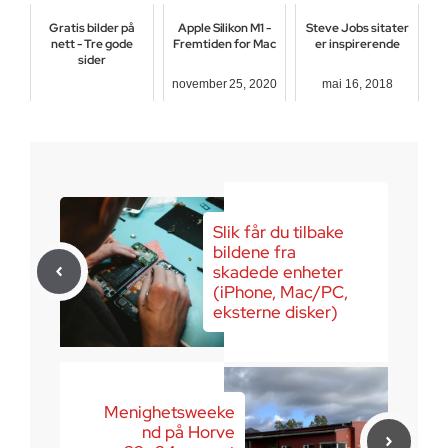
Gratis bilder på
Apple Silikon M1 -
Steve Jobs sitater
nett - Tre gode
Fremtiden for Mac
er inspirerende
sider
november 25, 2020
mai 16, 2018
mars 23, 2018
Slik får du tilbake
bildene fra
skadede enheter
(iPhone, Mac/PC,
eksterne disker)
Menighetsweeke
nd på Horve