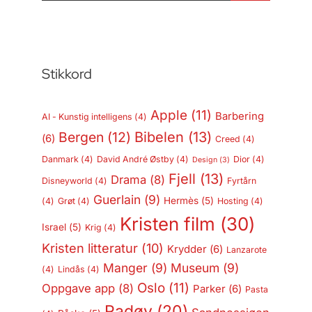
Stikkord
Apple
(11)
Barbering
AI - Kunstig intelligens
(4)
Bergen
(12)
Bibelen
(13)
(6)
Creed
(4)
Danmark
(4)
David André Østby
(4)
Dior
(4)
Design
(3)
Fjell
(13)
Drama
(8)
Disneyworld
(4)
Fyrtårn
Guerlain
(9)
Hermès
(5)
(4)
Grøt
(4)
Hosting
(4)
Kristen film
(30)
Israel
(5)
Krig
(4)
Kristen litteratur
(10)
Krydder
(6)
Lanzarote
Manger
(9)
Museum
(9)
(4)
Lindås
(4)
Oslo
(11)
Oppgave app
(8)
Parker
(6)
Pasta
Radøy
(20)