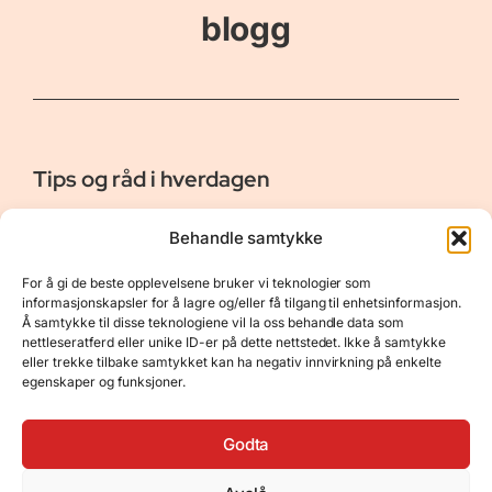
blogg
Tips og råd i hverdagen
Er vår bloggside hvor vi ønsker å dele våre opplevelser og
Behandle samtykke
gi deg råd og tips innen reiser, hotell - og restauranter,
naturopplevelser, personlig pleie, data, film og bøker m.m.
For å gi de beste opplevelsene bruker vi teknologier som
Nyttige Linker
Resurser
informasjonskapsler for å lagre og/eller få tilgang til enhetsinformasjon.
Å samtykke til disse teknologiene vil la oss behandle data som
Om oss
Personvernerklæring
nettleseratferd eller unike ID-er på dette nettstedet. Ikke å samtykke
eller trekke tilbake samtykket kan ha negativ innvirkning på enkelte
Kontakt
Opphavsrett
egenskaper og funksjoner.
Spørsmål og svar
Støtt oss
Godta