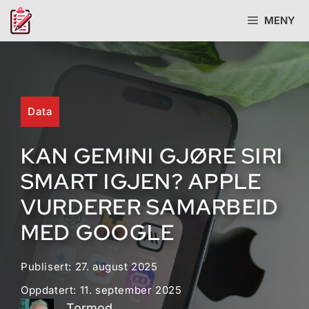
Hopp
MENY
til
innhold
Data
KAN GEMINI GJØRE SIRI
SMART IGJEN? APPLE
VURDERER SAMARBEID
MED GOOGLE
Publisert:
27. august 2025
Oppdatert:
11. september 2025
Tormod