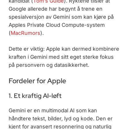
kandidat (
Tom’s Guide
). Ryktene tilsier at
Google allerede har begynt å trene en
spesialversjon av Gemini som kan kjøre på
Apples Private Cloud Compute-system
(
MacRumors
).
Dette er viktig: Apple kan dermed kombinere
kraften i Gemini med sitt eget sterke fokus
på personvern og datasikkerhet.
Fordeler for Apple
1. Et kraftig AI-løft
Gemini er en multimodal AI som kan
håndtere tekst, bilder, lyd og kode. Den er
kjent for avansert resonnering og naturlig