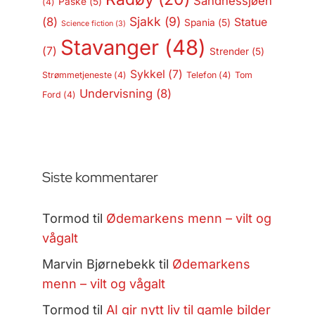
Sandnessjøen
Påske
(5)
(4)
Sjakk
(9)
(8)
Statue
Spania
(5)
Science fiction
(3)
Stavanger
(48)
(7)
Strender
(5)
Sykkel
(7)
Strømmetjeneste
(4)
Telefon
(4)
Tom
Undervisning
(8)
Ford
(4)
Siste kommentarer
Tormod
til
Ødemarkens menn – vilt og
vågalt
Marvin Bjørnebekk
til
Ødemarkens
menn – vilt og vågalt
Tormod
til
AI gir nytt liv til gamle bilder