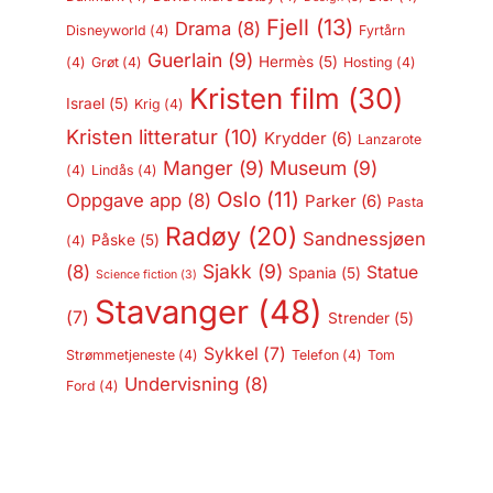
Fjell
(13)
Drama
(8)
Disneyworld
(4)
Fyrtårn
Guerlain
(9)
Hermès
(5)
(4)
Grøt
(4)
Hosting
(4)
Kristen film
(30)
Israel
(5)
Krig
(4)
Kristen litteratur
(10)
Krydder
(6)
Lanzarote
Manger
(9)
Museum
(9)
(4)
Lindås
(4)
Oslo
(11)
Oppgave app
(8)
Parker
(6)
Pasta
Radøy
(20)
Sandnessjøen
Påske
(5)
(4)
Sjakk
(9)
(8)
Statue
Spania
(5)
Science fiction
(3)
Stavanger
(48)
(7)
Strender
(5)
Sykkel
(7)
Strømmetjeneste
(4)
Telefon
(4)
Tom
Undervisning
(8)
Ford
(4)