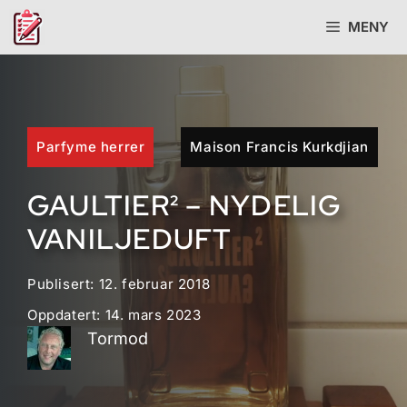
Hopp
MENY
til
innhold
Parfyme herrer
Maison Francis Kurkdjian
GAULTIER² – NYDELIG
VANILJEDUFT
Publisert:
12. februar 2018
Oppdatert:
14. mars 2023
Tormod