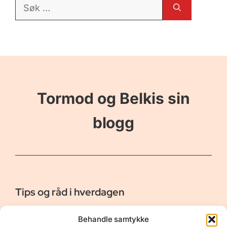
Søk
etter:
Tormod og Belkis sin
blogg
Tips og råd i hverdagen
Er vår bloggside hvor vi ønsker å dele våre opplevelser og
Behandle samtykke
gi deg råd og tips innen reiser, hotell - og restauranter,