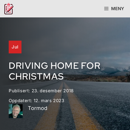
Hopp
MENY
til
innhold
Jul
DRIVING HOME FOR
CHRISTMAS
Publisert:
23. desember 2018
Oppdatert:
12. mars 2023
Tormod