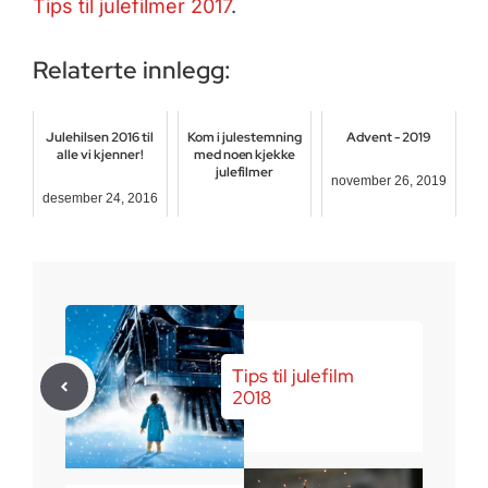
Tips til julefilmer 2017
.
Relaterte innlegg:
Julehilsen 2016 til
Kom i julestemning
Advent - 2019
alle vi kjenner!
med noen kjekke
julefilmer
november 26, 2019
desember 24, 2016
desember 17, 2016
Tips til julefilm
2018