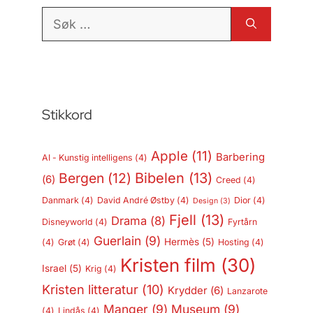
Søk
etter:
Stikkord
Apple
(11)
Barbering
AI - Kunstig intelligens
(4)
Bergen
(12)
Bibelen
(13)
(6)
Creed
(4)
Danmark
(4)
David André Østby
(4)
Dior
(4)
Design
(3)
Fjell
(13)
Drama
(8)
Disneyworld
(4)
Fyrtårn
Guerlain
(9)
Hermès
(5)
(4)
Grøt
(4)
Hosting
(4)
Kristen film
(30)
Israel
(5)
Krig
(4)
Kristen litteratur
(10)
Krydder
(6)
Lanzarote
Manger
(9)
Museum
(9)
(4)
Lindås
(4)