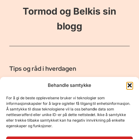
Tormod og Belkis sin
blogg
Tips og råd i hverdagen
Er vår bloggside hvor vi ønsker å dele våre opplevelser og
Behandle samtykke
gi deg råd og tips innen reiser, hotell - og restauranter,
naturopplevelser, personlig pleie, data, film og bøker m.m.
For å gi de beste opplevelsene bruker vi teknologier som
Nyttige Linker
Resurser
informasjonskapsler for å lagre og/eller få tilgang til enhetsinformasjon.
Å samtykke til disse teknologiene vil la oss behandle data som
Om oss
Personvernerklæring
nettleseratferd eller unike ID-er på dette nettstedet. Ikke å samtykke
eller trekke tilbake samtykket kan ha negativ innvirkning på enkelte
Kontakt
Opphavsrett
egenskaper og funksjoner.
Spørsmål og svar
Støtt oss