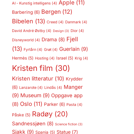
Apple
(11)
AI - Kunstig intelligens
(4)
Bergen
(12)
Barbering
(6)
Bibelen
(13)
Creed
(4)
Danmark
(4)
David André Østby
(4)
Dior
(4)
Design
(3)
Fjell
Drama
(8)
Disneyworld
(4)
(13)
Guerlain
(9)
Fyrtårn
(4)
Grøt
(4)
Hermès
(5)
Israel
(5)
Hosting
(4)
Krig
(4)
Kristen film
(30)
Kristen litteratur
(10)
Krydder
Manger
(6)
Lanzarote
(4)
Lindås
(4)
(9)
Museum
(9)
Oppgave app
Oslo
(11)
(8)
Parker
(6)
Pasta
(4)
Radøy
(20)
Påske
(5)
Sandnessjøen
(8)
Science fiction
(3)
Sjakk
(9)
Statue
(7)
Spania
(5)