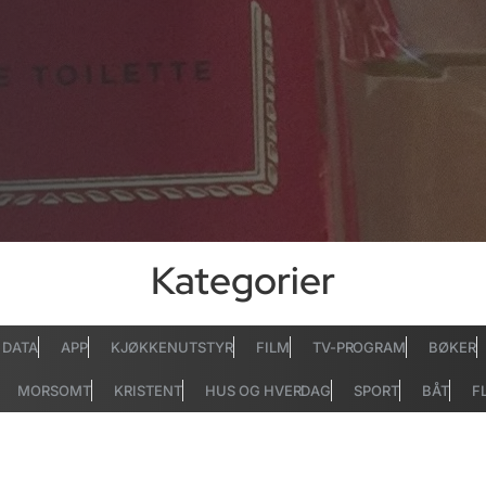
Kategorier
DATA
APP
KJØKKENUTSTYR
FILM
TV-PROGRAM
BØKER
MORSOMT
KRISTENT
HUS OG HVERDAG
SPORT
BÅT
F