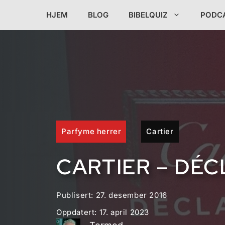
Hopp
HJEM
BLOG
BIBELQUIZ
PODC
til
innhold
Parfyme herrer
Cartier
CARTIER – DÉ
Publisert:
27. desember 2016
Oppdatert:
17. april 2023