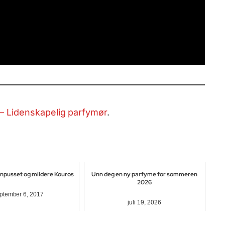
 Lidenskapelig parfymør
.
inpusset og mildere Kouros
Unn deg en ny parfyme for sommeren
2026
ptember 6, 2017
juli 19, 2026