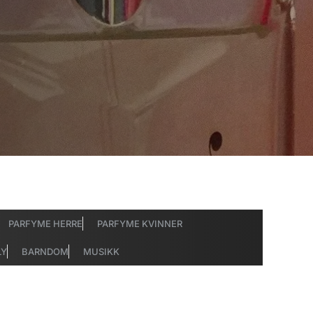
PARFYME HERRE
PARFYME KVINNER
LY
BARNDOM
MUSIKK