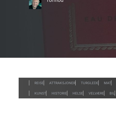
Tormod
REISE
ATTRAKSJONER
TURGLEDE
MAT
KUNST
HISTORIE
HELSE
VELVÆRE
BIL